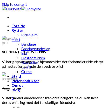
Skip to content
Forside
Rytter
Ridehjelm
Hest
Bandage
Bandageunderlag
VI FINDER DEN BEDSTE PRIS
Bid
Hestedækken
Vi har gennemsøgt alle hjemmesider der forhandler rideudstyr
Gamacher
på nettet for at finde den bedste pris!
Gjord
Grime
Stald
Plejeprodukter
Om os
Anmeldelser
Blog
Vi har samlet anmeldelser fra vores brugere, så du kan læse
0
deres erfaring med det forskellige rideudstyr.
Kurv