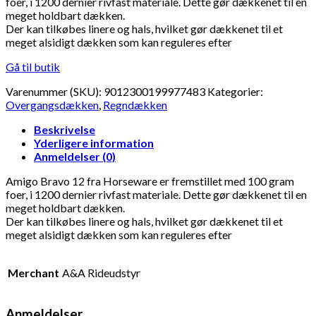
foer, i 1200 dernier rivfast materiale. Dette gør dækkenet til en
meget holdbart dækken.
Der kan tilkøbes linere og hals, hvilket gør dækkenet til et
meget alsidigt dækken som kan reguleres efter
Gå til butik
Varenummer (SKU):
9012300199977483
Kategorier:
Overgangsdækken
,
Regndækken
Beskrivelse
Yderligere information
Anmeldelser (0)
Amigo Bravo 12 fra Horseware er fremstillet med 100 gram
foer, i 1200 dernier rivfast materiale. Dette gør dækkenet til en
meget holdbart dækken.
Der kan tilkøbes linere og hals, hvilket gør dækkenet til et
meget alsidigt dækken som kan reguleres efter
Merchant
A&A Rideudstyr
Anmeldelser