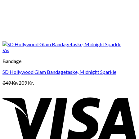
Vis
Bandage
SD Hollywood Glam Bandagetaske, Midnight Sparkle
Den
Den
349
Kr.
209
Kr.
oprindelige
aktuelle
pris
pris
var:
er:
349 Kr..
209 Kr..