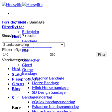
Skip
to
content
Forside
Forside
/
Hest
/
Bandage
Filter
Rytter
Ridehjelm
Showing all 7 results
Hest
Bandage
Bandageunderlag
Filtrer efter pris
Bid
Mindste
Højeste
Hestedækken
Filter
pris
pris
Varekategorier
Gamacher
Gjord
Hest
Grime
Bandage
Stald
Eskadron Bandage
Plejeprodukter
Horze Bandage
Om os
Mink Horse bandage
Blog
SD Design bandage
Bandageunderlag
0
eQuick bandageunderlag
Eskadron bandageunderlag
Kurv
Horze bandageunderlag