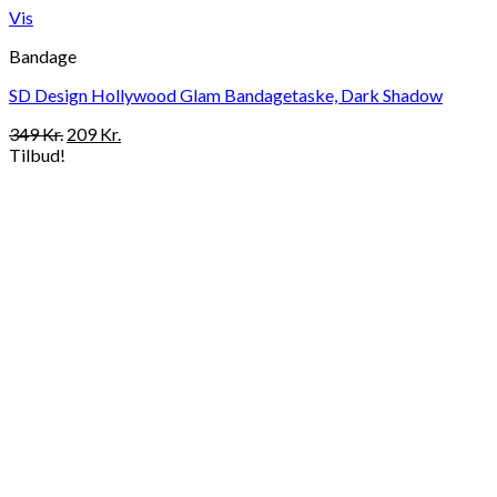
Vis
Bandage
SD Design Hollywood Glam Bandagetaske, Dark Shadow
Den
Den
349
Kr.
209
Kr.
oprindelige
aktuelle
Tilbud!
pris
pris
var:
er:
349 Kr..
209 Kr..