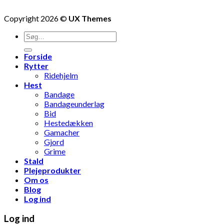
Copyright 2026 ©
UX Themes
Søg
efter:
Forside
Rytter
Ridehjelm
Hest
Bandage
Bandageunderlag
Bid
Hestedækken
Gamacher
Gjord
Grime
Stald
Plejeprodukter
Om os
Blog
Log ind
Log ind