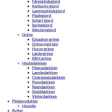
Fåreskindsgjord
Kentucky gjord
Lammeskindsgjord
Pladegjord
Scharf gjord
Springgjord
Westerngjord
Grime
Eskadron grime
Grime med lam
Horze grime
Lædergrime
RBH grime
Hestedækken
Fleecedækken
Lændedækken
Overgangsdækken
Ponydækken
Regndækken
Stalddækken
Vinterdækken
Plejeprodukter
Hovolie
Rytter