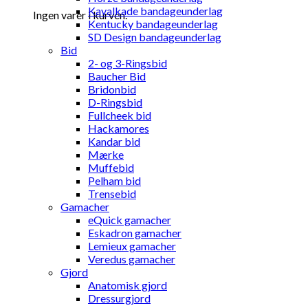
Kavalkade bandageunderlag
Ingen varer i kurven.
Kentucky bandageunderlag
SD Design bandageunderlag
Bid
2- og 3-Ringsbid
Baucher Bid
Bridonbid
D-Ringsbid
Fullcheek bid
Hackamores
Kandar bid
Mærke
Muffebid
Pelham bid
Trensebid
Gamacher
eQuick gamacher
Eskadron gamacher
Lemieux gamacher
Veredus gamacher
Gjord
Anatomisk gjord
Dressurgjord