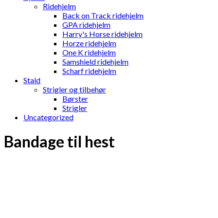
Ridehjelm
Back on Track ridehjelm
GPA ridehjelm
Harry's Horse ridehjelm
Horze ridehjelm
One K ridehjelm
Samshield ridehjelm
Scharf ridehjelm
Stald
Strigler og tilbehør
Børster
Strigler
Uncategorized
Bandage til hest