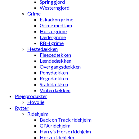
Springgjord
Westerngjord
Grime
Eskadron grime
Grime med lam
Horze grime
Lædergrime
RBH grime
Hestedækken
Fleecedækken
Lændedækken
Overgangsdækken
Ponydækken
Regndækken
Stalddækken
Vinterdækken
Plejeprodukter
Hovolie
Rytter
Ridehjelm
Back on Track ridehjelm
GPA ridehjelm
Harry's Horse ridehjelm
Horze ridehjelm