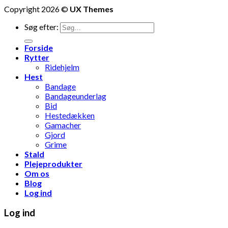
Copyright 2026 ©
UX Themes
Søg efter:
Forside
Rytter
Ridehjelm
Hest
Bandage
Bandageunderlag
Bid
Hestedækken
Gamacher
Gjord
Grime
Stald
Plejeprodukter
Om os
Blog
Log ind
Log ind