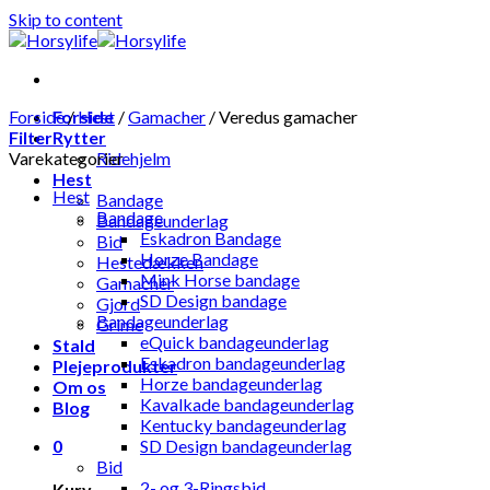
Skip to content
Forside
Forside
/
Hest
/
Gamacher
/
Veredus gamacher
Filter
Rytter
Varekategorier
Ridehjelm
Hest
Hest
Bandage
Bandage
Bandageunderlag
Eskadron Bandage
Bid
Horze Bandage
Hestedækken
Mink Horse bandage
Gamacher
SD Design bandage
Gjord
Bandageunderlag
Grime
eQuick bandageunderlag
Stald
Eskadron bandageunderlag
Plejeprodukter
Horze bandageunderlag
Om os
Kavalkade bandageunderlag
Blog
Kentucky bandageunderlag
0
SD Design bandageunderlag
Bid
2- og 3-Ringsbid
Kurv