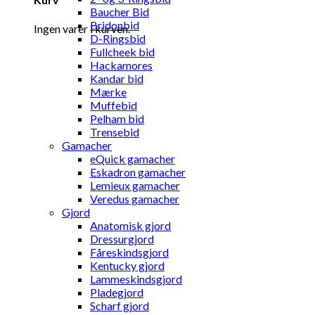
Baucher Bid
Bridonbid
Ingen varer i kurven.
D-Ringsbid
Fullcheek bid
Hackamores
Kandar bid
Mærke
Muffebid
Pelham bid
Trensebid
Gamacher
eQuick gamacher
Eskadron gamacher
Lemieux gamacher
Veredus gamacher
Gjord
Anatomisk gjord
Dressurgjord
Fåreskindsgjord
Kentucky gjord
Lammeskindsgjord
Pladegjord
Scharf gjord