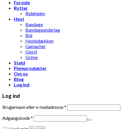
Forside
Rytter
Ridehjelm
Hest
Bandage
Bandageunderlag
Bid
Hestedækken
Gamacher
Gjord
Grime
Stald
Plejeprodukter
Om os
Blog
Log ind
Log ind
Brugernavn eller e-mailadresse
*
Adgangskode
*
Husk mig