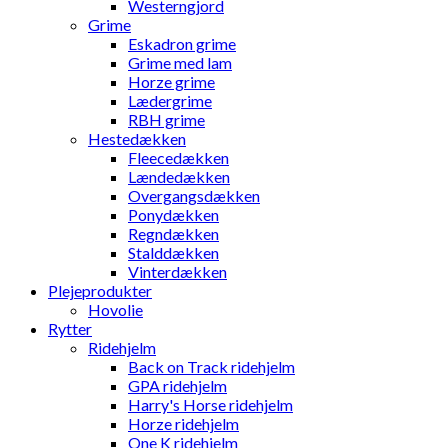
Westerngjord
Grime
Eskadron grime
Grime med lam
Horze grime
Lædergrime
RBH grime
Hestedækken
Fleecedækken
Lændedækken
Overgangsdækken
Ponydækken
Regndækken
Stalddækken
Vinterdækken
Plejeprodukter
Hovolie
Rytter
Ridehjelm
Back on Track ridehjelm
GPA ridehjelm
Harry's Horse ridehjelm
Horze ridehjelm
One K ridehjelm