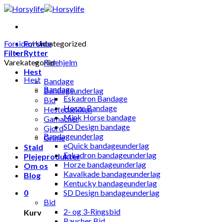
Skip
to
content
Forside
Forside
/
Uncategorized
Filter
Rytter
Varekategorier
Ridehjelm
Hest
Hest
Bandage
Bandage
Bandageunderlag
Eskadron Bandage
Bid
Horze Bandage
Hestedækken
Mink Horse bandage
Gamacher
SD Design bandage
Gjord
Bandageunderlag
Grime
eQuick bandageunderlag
Stald
Eskadron bandageunderlag
Plejeprodukter
Horze bandageunderlag
Om os
Kavalkade bandageunderlag
Blog
Kentucky bandageunderlag
0
SD Design bandageunderlag
Bid
2- og 3-Ringsbid
Kurv
Baucher Bid