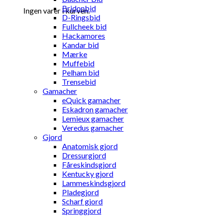
Bridonbid
Ingen varer i kurven.
D-Ringsbid
Fullcheek bid
Hackamores
Kandar bid
Mærke
Muffebid
Pelham bid
Trensebid
Gamacher
eQuick gamacher
Eskadron gamacher
Lemieux gamacher
Veredus gamacher
Gjord
Anatomisk gjord
Dressurgjord
Fåreskindsgjord
Kentucky gjord
Lammeskindsgjord
Pladegjord
Scharf gjord
Springgjord