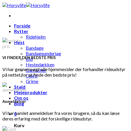
Skip
to
content
Forside
Rytter
Ridehjelm
Hest
Bandage
Bandageunderlag
VI FINDER DEN BEDSTE PRIS
Bid
Hestedækken
Vi har gennemsøgt alle hjemmesider der forhandler rideudstyr
Gamacher
på nettet for at finde den bedste pris!
Gjord
Grime
Stald
Plejeprodukter
Om os
Anmeldelser
Blog
Vi har samlet anmeldelser fra vores brugere, så du kan læse
0
deres erfaring med det forskellige rideudstyr.
Kurv