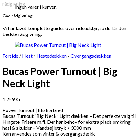
Ingen varer i kurven.
God rådgivning
Vi har lavet komplette guides over rideudstyr, så du får den
bedste rådgivning.
Forside
/
Hest
/
Hestedækken
/
Overgangsdækken
Bucas Power Turnout | Big
Neck Light
1.259
Kr.
Power Turnout | Ekstra bred
Bucas Turnout “Big Neck” Light dækken – Det perfekte valg til
Hingste, Frisere m.fl. Der har behov for ekstra plads omkring
hasl & skulder – Vandsøjletryk > 3000 mm
Kan anvendes som vinter & overgangsdækk