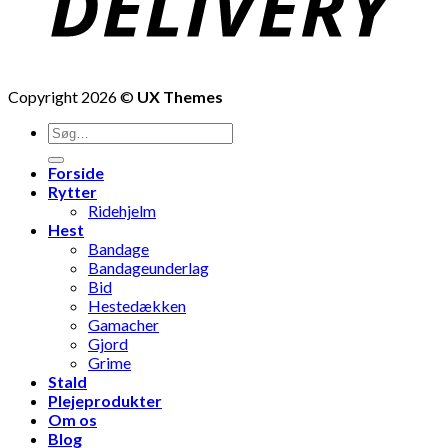
Copyright 2026 ©
UX Themes
Søg
efter:
Forside
Rytter
Ridehjelm
Hest
Bandage
Bandageunderlag
Bid
Hestedækken
Gamacher
Gjord
Grime
Stald
Plejeprodukter
Om os
Blog