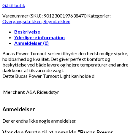
Gå til butik
Varenummer (SKU):
9012300197638470
Kategorier:
Overgangsdækken
,
Regndækken
Beskrivelse
Yderligere information
Anmeldelser (0)
Bucas Power Turnout-serien tilbyder den bedst mulige styrke,
holdbarhed og kvalitet. Det giver perfekt komfort og
beskyttelse ved både lavere og højere temperaturer end andre
dækkener af tilsvarende vægt.
Dette Bucas Power Turnout Light kan holde d
Merchant
A&A Rideudstyr
Anmeldelser
Der er endnu ikke nogle anmeldelser.
Vær den første til at anmelde “Bucas Power