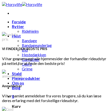
Skip
to
content
Forside
Rytter
Ridehjelm
Hest
Bandage
Bandageunderlag
VI FINDER DEN BEDSTE PRIS
Bid
Hestedækken
Vi har gennemsøgt alle hjemmesider der forhandler rideudstyr
Gamacher
på nettet for at finde den bedste pris!
Gjord
Grime
Stald
Plejeprodukter
Om os
Anmeldelser
Blog
Vi har samlet anmeldelser fra vores brugere, så du kan læse
0
deres erfaring med det forskellige rideudstyr.
Kurv