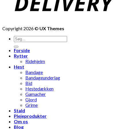
Copyright 2026 ©
UX Themes
Søg
efter:
Forside
Rytter
Ridehjelm
Hest
Bandage
Bandageunderlag
Bid
Hestedækken
Gamacher
Gjord
Grime
Stald
Plejeprodukter
Om os
Blog