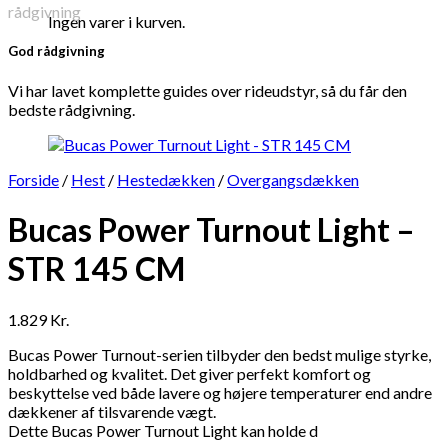
Ingen varer i kurven.
God rådgivning
Vi har lavet komplette guides over rideudstyr, så du får den
bedste rådgivning.
Forside
/
Hest
/
Hestedækken
/
Overgangsdækken
Bucas Power Turnout Light –
STR 145 CM
1.829
Kr.
Bucas Power Turnout-serien tilbyder den bedst mulige styrke,
holdbarhed og kvalitet. Det giver perfekt komfort og
beskyttelse ved både lavere og højere temperaturer end andre
dækkener af tilsvarende vægt.
Dette Bucas Power Turnout Light kan holde d