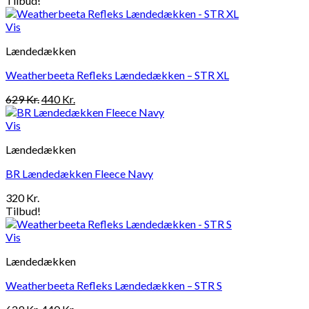
Tilbud!
Vis
Lændedækken
Weatherbeeta Refleks Lændedækken – STR XL
Den
Den
629
Kr.
440
Kr.
oprindelige
aktuelle
pris
pris
Vis
var:
er:
Lændedækken
629 Kr..
440 Kr..
BR Lændedækken Fleece Navy
320
Kr.
Tilbud!
Vis
Lændedækken
Weatherbeeta Refleks Lændedækken – STR S
Den
Den