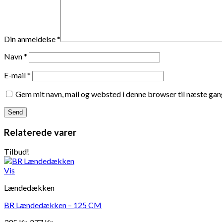
Din anmeldelse
*
Navn
*
E-mail
*
Gem mit navn, mail og websted i denne browser til næste ga
Relaterede varer
Tilbud!
Vis
Lændedækken
BR Lændedækken – 125 CM
Den
Den