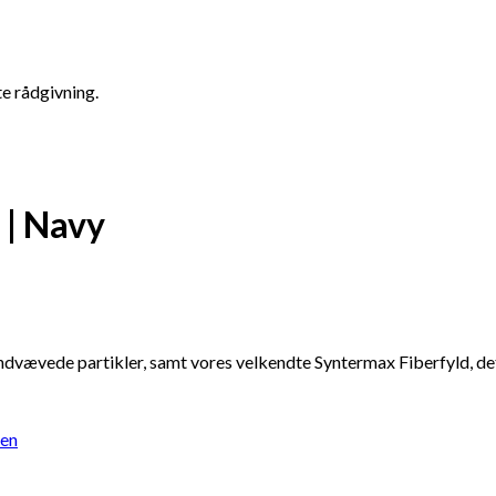
te rådgivning.
 | Navy
dvævede partikler, samt vores velkendte Syntermax Fiberfyld, det
en