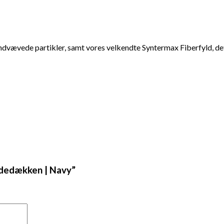
dvævede partikler, samt vores velkendte Syntermax Fiberfyld, det
ndedækken | Navy”