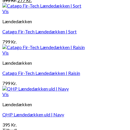
395
Kr.
277
Kr.
oprindelige
aktuelle
pris
pris
Vis
var:
er:
Lændedækken
395 Kr..
277 Kr..
Catago Fir-Tech Lændedækken | Sort
799
Kr.
Vis
Lændedækken
Catago Fir-Tech Lændedækken | Raisin
799
Kr.
Vis
Lændedækken
QHP Lændedækken uld | Navy
395
Kr.