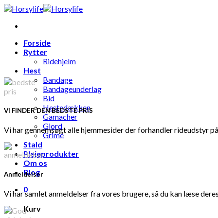
Skip
to
content
Forside
Rytter
Ridehjelm
Hest
Bandage
Bandageunderlag
Bid
Hestedækken
VI FINDER DEN BEDSTE PRIS
Gamacher
Gjord
Vi har gennemsøgt alle hjemmesider der forhandler rideudstyr på 
Grime
Stald
Plejeprodukter
Om os
Blog
Anmeldelser
0
Vi har samlet anmeldelser fra vores brugere, så du kan læse deres
Kurv