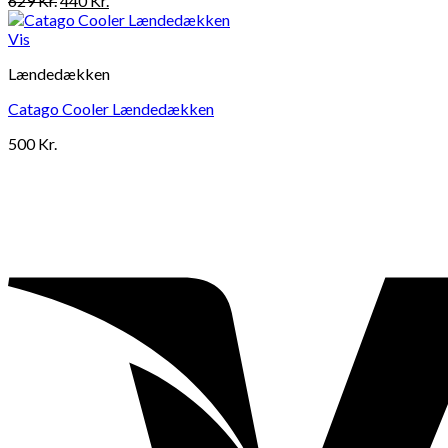
629
Kr.
440
Kr.
oprindelige
aktuelle
pris
pris
Vis
var:
er:
Lændedækken
629 Kr..
440 Kr..
Catago Cooler Lændedækken
500
Kr.