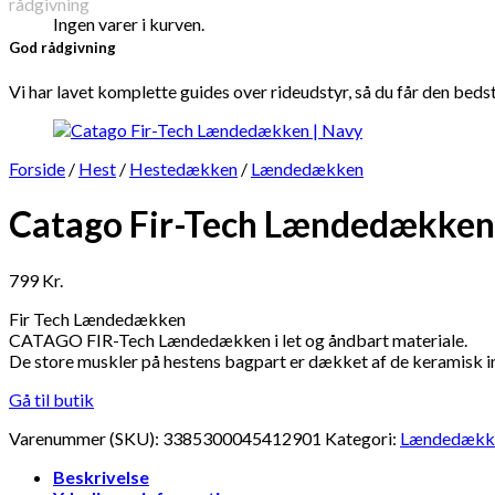
Ingen varer i kurven.
God rådgivning
Vi har lavet komplette guides over rideudstyr, så du får den beds
Forside
/
Hest
/
Hestedækken
/
Lændedækken
Catago Fir-Tech Lændedækken
799
Kr.
Fir Tech Lændedækken
CATAGO FIR-Tech Lændedækken i let og åndbart materiale.
De store muskler på hestens bagpart er dækket af de keramisk in
Gå til butik
Varenummer (SKU):
3385300045412901
Kategori:
Lændedækk
Beskrivelse