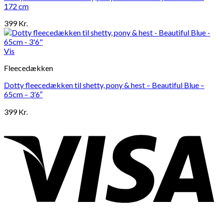
172 cm
399
Kr.
Vis
Fleecedækken
Dotty fleecedækken til shetty, pony & hest – Beautiful Blue –
65cm – 3’6″
399
Kr.