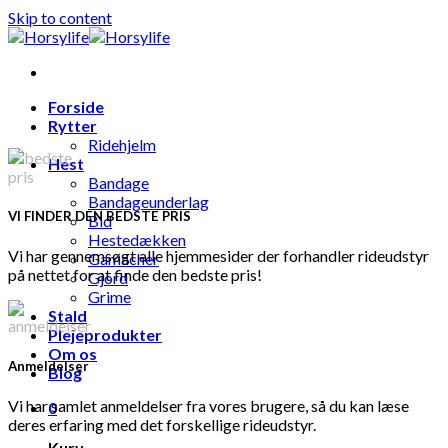
Skip to content
Forside
Rytter
Ridehjelm
Hest
Bandage
Bandageunderlag
VI FINDER DEN BEDSTE PRIS
Bid
Hestedækken
Vi har gennemsøgt alle hjemmesider der forhandler rideudstyr
Gamacher
på nettet for at finde den bedste pris!
Gjord
Grime
Stald
Plejeprodukter
Om os
Anmeldelser
Blog
Vi har samlet anmeldelser fra vores brugere, så du kan læse
0
deres erfaring med det forskellige rideudstyr.
Kurv