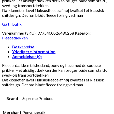
prikker – et alsidigt dækken der kan bruges både som stald-,
sved- og transportdækken.
Dækkenet er lavet i luksusfleece af høj kvalitet i et klassisk
snitdesign. Det har blødt fleece foring ved man
Gå til butik
Varenummer (SKU):
9775400526480258
Kategori:
Fleecedækken
Beskrivelse
Yderligere information
Anmeldelser (0)
Fleece-dækken til shetland, pony og hest med de sødeste
prikker – et alsidigt dækken der kan bruges både som stald-,
sved- og transportdækken.
Dækkenet er lavet i luksusfleece af høj kvalitet i et klassisk
snitdesign. Det har blødt fleece foring ved man
Brand
Supreme Products
Merchant
Ponypiger.dk