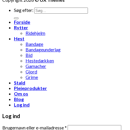
Søg efter:
Forside
Rytter
Ridehjelm
Hest
Bandage
Bandageunderlag
Bid
Hestedækken
Gamacher
Gjord
Grime
Stald
Plejeprodukter
Om os
Blog
Log ind
Log ind
Brugernavn eller e-mailadresse
*