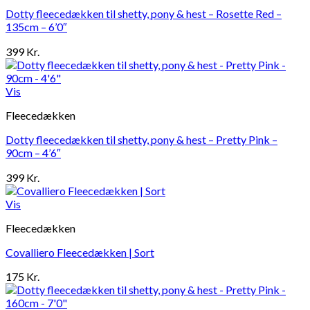
Dotty fleecedækken til shetty, pony & hest – Rosette Red –
135cm – 6’0″
399
Kr.
Vis
Fleecedækken
Dotty fleecedækken til shetty, pony & hest – Pretty Pink –
90cm – 4’6″
399
Kr.
Vis
Fleecedækken
Covalliero Fleecedækken | Sort
175
Kr.