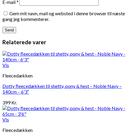
E-mail
*
Gem mit navn, mail og websted i denne browser til næste
gang jeg kommenterer.
Relaterede varer
Vis
Fleecedækken
Dotty fleecedækken til shetty, pony & hest – Noble Navy –
140cm – 6’3″
399
Kr.
Vis
Fleecedækken