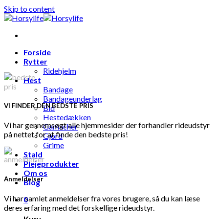
Skip to content
Forside
Rytter
Ridehjelm
Hest
Bandage
Bandageunderlag
VI FINDER DEN BEDSTE PRIS
Bid
Hestedækken
Vi har gennemsøgt alle hjemmesider der forhandler rideudstyr
Gamacher
på nettet for at finde den bedste pris!
Gjord
Grime
Stald
Plejeprodukter
Om os
Anmeldelser
Blog
Vi har samlet anmeldelser fra vores brugere, så du kan læse
0
deres erfaring med det forskellige rideudstyr.
Kurv