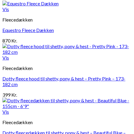
Vis
Fleecedækken
Equestro Fleece Dækken
870
Kr.
Vis
Fleecedækken
Dotty fleece hood til shetty, pony & hest – Pretty Pink – 173-
182 cm
399
Kr.
Vis
Fleecedækken
Dotty fleecedækken til shetty, pony & hest – Beautiful Blue –