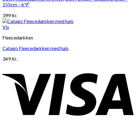
155cm – 6’9″
399
Kr.
Vis
Fleecedækken
Catago Fleecedækken med hals
349
Kr.