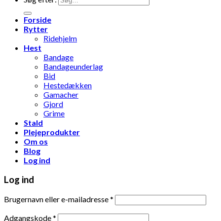
Forside
Rytter
Ridehjelm
Hest
Bandage
Bandageunderlag
Bid
Hestedækken
Gamacher
Gjord
Grime
Stald
Plejeprodukter
Om os
Blog
Log ind
Log ind
Brugernavn eller e-mailadresse
*
Adgangskode
*