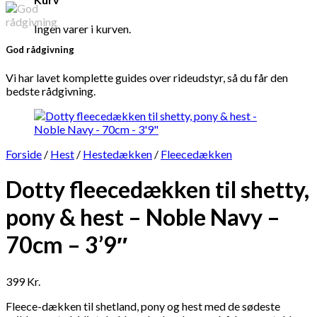
Ingen varer i kurven.
God rådgivning
Vi har lavet komplette guides over rideudstyr, så du får den
bedste rådgivning.
Forside
/
Hest
/
Hestedækken
/
Fleecedækken
Dotty fleecedækken til shetty,
pony & hest – Noble Navy –
70cm – 3’9″
399
Kr.
Fleece-dækken til shetland, pony og hest med de sødeste