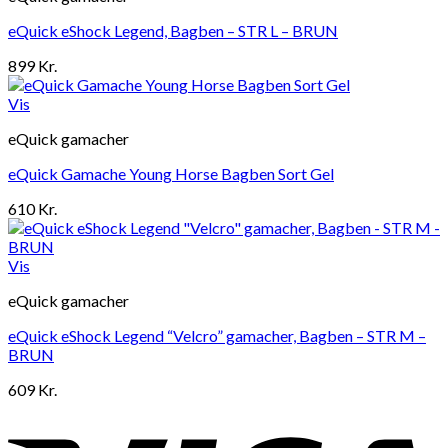
eQuick eShock Legend, Bagben – STR L – BRUN
899
Kr.
Vis
eQuick gamacher
eQuick Gamache Young Horse Bagben Sort Gel
610
Kr.
Vis
eQuick gamacher
eQuick eShock Legend “Velcro” gamacher, Bagben – STR M –
BRUN
609
Kr.