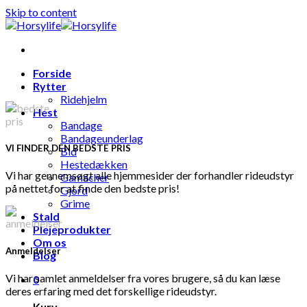
Skip to content
Forside
Rytter
Ridehjelm
Hest
Bandage
Bandageunderlag
VI FINDER DEN BEDSTE PRIS
Bid
Hestedækken
Vi har gennemsøgt alle hjemmesider der forhandler rideudstyr
Gamacher
på nettet for at finde den bedste pris!
Gjord
Grime
Stald
Plejeprodukter
Om os
Anmeldelser
Blog
Vi har samlet anmeldelser fra vores brugere, så du kan læse
0
deres erfaring med det forskellige rideudstyr.
Kurv