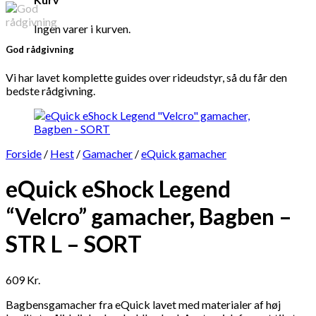
Ingen varer i kurven.
God rådgivning
Vi har lavet komplette guides over rideudstyr, så du får den
bedste rådgivning.
Forside
/
Hest
/
Gamacher
/
eQuick gamacher
eQuick eShock Legend
“Velcro” gamacher, Bagben –
STR L – SORT
609
Kr.
Bagbensgamacher fra eQuick lavet med materialer af høj