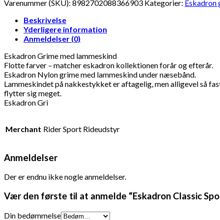
Varenummer (SKU):
8982702088366903
Kategorier:
Eskadron 
Beskrivelse
Yderligere information
Anmeldelser (0)
Eskadron Grime med lammeskind
Flotte farver – matcher eskadron kollektionen forår og efterår.
Eskadron Nylon grime med lammeskind under næsebånd.
Lammeskindet på nakkestykket er aftagelig, men alligevel så fast
flytter sig meget.
Eskadron Gri
Merchant
Rider Sport Rideudstyr
Anmeldelser
Der er endnu ikke nogle anmeldelser.
Vær den første til at anmelde “Eskadron Classic S
Din bedømmelse