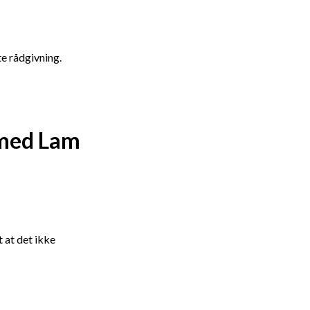
te rådgivning.
 med Lam
 at det ikke