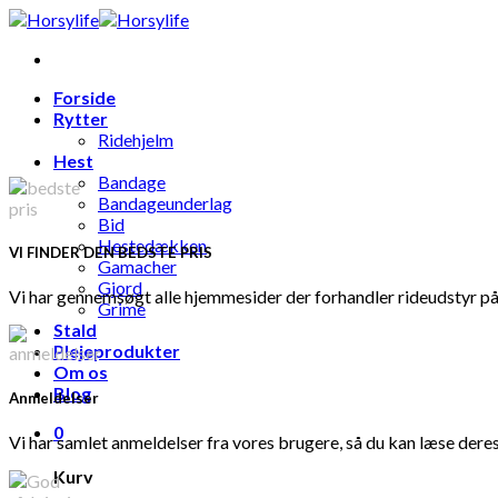
Skip
to
content
Forside
Rytter
Ridehjelm
Hest
Bandage
Bandageunderlag
Bid
Hestedækken
VI FINDER DEN BEDSTE PRIS
Gamacher
Gjord
Vi har gennemsøgt alle hjemmesider der forhandler rideudstyr på 
Grime
Stald
Plejeprodukter
Om os
Blog
Anmeldelser
0
Vi har samlet anmeldelser fra vores brugere, så du kan læse deres
Kurv