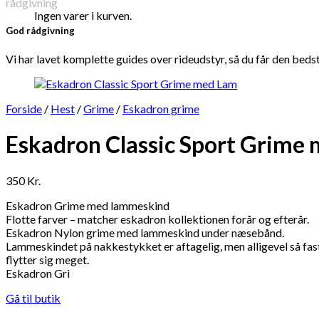
Ingen varer i kurven.
God rådgivning
Vi har lavet komplette guides over rideudstyr, så du får den beds
Forside
/
Hest
/
Grime
/
Eskadron grime
Eskadron Classic Sport Grime
350
Kr.
Eskadron Grime med lammeskind
Flotte farver – matcher eskadron kollektionen forår og efterår.
Eskadron Nylon grime med lammeskind under næsebånd.
Lammeskindet på nakkestykket er aftagelig, men alligevel så fast
flytter sig meget.
Eskadron Gri
Gå til butik