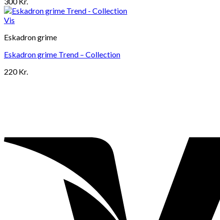
300
Kr.
Vis
Eskadron grime
Eskadron grime Trend – Collection
220
Kr.