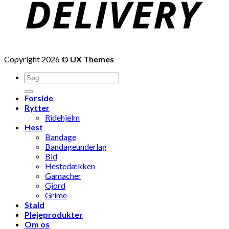
Copyright 2026 ©
UX Themes
Søg
efter:
Forside
Rytter
Ridehjelm
Hest
Bandage
Bandageunderlag
Bid
Hestedækken
Gamacher
Gjord
Grime
Stald
Plejeprodukter
Om os