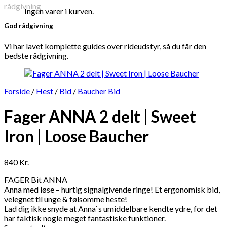
Ingen varer i kurven.
God rådgivning
Vi har lavet komplette guides over rideudstyr, så du får den
bedste rådgivning.
Forside
/
Hest
/
Bid
/
Baucher Bid
Fager ANNA 2 delt | Sweet
Iron | Loose Baucher
840
Kr.
FAGER Bit ANNA
Anna med løse – hurtig signalgivende ringe! Et ergonomisk bid,
velegnet til unge & følsomme heste!
Lad dig ikke snyde at Anna`s umiddelbare kendte ydre, for det
har faktisk nogle meget fantastiske funktioner.