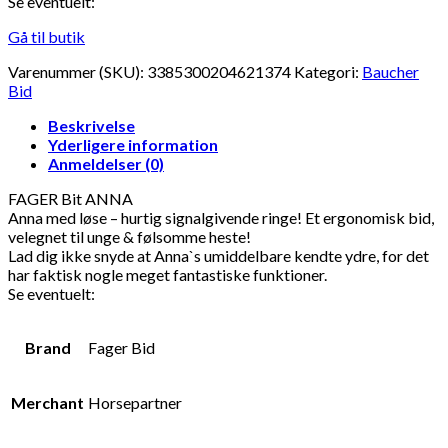
Se eventuelt:
Gå til butik
Varenummer (SKU):
3385300204621374
Kategori:
Baucher
Bid
Beskrivelse
Yderligere information
Anmeldelser (0)
FAGER Bit ANNA
Anna med løse – hurtig signalgivende ringe! Et ergonomisk bid,
velegnet til unge & følsomme heste!
Lad dig ikke snyde at Anna`s umiddelbare kendte ydre, for det
har faktisk nogle meget fantastiske funktioner.
Se eventuelt:
Brand
Fager Bid
Merchant
Horsepartner