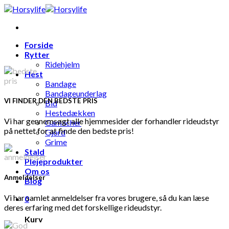
Skip
to
content
Forside
Rytter
Ridehjelm
Hest
Bandage
Bandageunderlag
VI FINDER DEN BEDSTE PRIS
Bid
Hestedækken
Vi har gennemsøgt alle hjemmesider der forhandler rideudstyr
Gamacher
på nettet for at finde den bedste pris!
Gjord
Grime
Stald
Plejeprodukter
Om os
Anmeldelser
Blog
Vi har samlet anmeldelser fra vores brugere, så du kan læse
0
deres erfaring med det forskellige rideudstyr.
Kurv