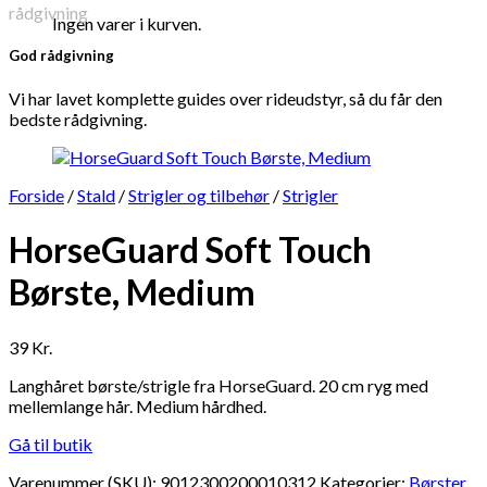
Ingen varer i kurven.
God rådgivning
Vi har lavet komplette guides over rideudstyr, så du får den
bedste rådgivning.
Forside
/
Stald
/
Strigler og tilbehør
/
Strigler
HorseGuard Soft Touch
Børste, Medium
39
Kr.
Langhåret børste/strigle fra HorseGuard. 20 cm ryg med
mellemlange hår. Medium hårdhed.
Gå til butik
Varenummer (SKU):
9012300200010312
Kategorier:
Børster
,