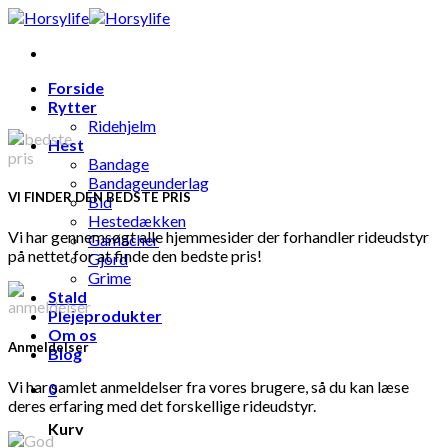
Skip
to
content
Forside
Rytter
Ridehjelm
Hest
Bandage
Bandageunderlag
VI FINDER DEN BEDSTE PRIS
Bid
Hestedækken
Vi har gennemsøgt alle hjemmesider der forhandler rideudstyr
Gamacher
på nettet for at finde den bedste pris!
Gjord
Grime
Stald
Plejeprodukter
Om os
Anmeldelser
Blog
Vi har samlet anmeldelser fra vores brugere, så du kan læse
0
deres erfaring med det forskellige rideudstyr.
Kurv