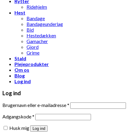
Rytter
Ridehjelm
Hest
Bandage
Bandageunderlag
Bid
Hestedækken
Gamacher
Gjord
Grime
Stald
Plejeprodukter
Om os
Blog
Log ind
Log ind
Brugernavn eller e-mailadresse
*
Adgangskode
*
Husk mig
Log ind