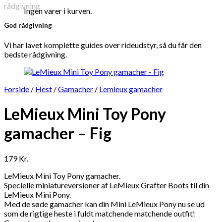
Ingen varer i kurven.
God rådgivning
Vi har lavet komplette guides over rideudstyr, så du får den
bedste rådgivning.
Forside
/
Hest
/
Gamacher
/
Lemieux gamacher
LeMieux Mini Toy Pony
gamacher – Fig
179
Kr.
LeMieux Mini Toy Pony gamacher.
Specielle miniatureversioner af LeMieux Grafter Boots til din
LeMieux Mini Pony.
Med de søde gamacher kan din Mini LeMieux Pony nu se ud
som de rigtige heste i fuldt matchende matchende outfit!