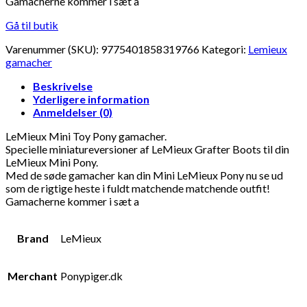
Gamacherne kommer i sæt a
Gå til butik
Varenummer (SKU):
9775401858319766
Kategori:
Lemieux
gamacher
Beskrivelse
Yderligere information
Anmeldelser (0)
LeMieux Mini Toy Pony gamacher.
Specielle miniatureversioner af LeMieux Grafter Boots til din
LeMieux Mini Pony.
Med de søde gamacher kan din Mini LeMieux Pony nu se ud
som de rigtige heste i fuldt matchende matchende outfit!
Gamacherne kommer i sæt a
Brand
LeMieux
Merchant
Ponypiger.dk