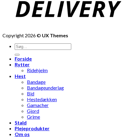
Copyright 2026 ©
UX Themes
Søg
efter:
Forside
Rytter
Ridehjelm
Hest
Bandage
Bandageunderlag
Bid
Hestedækken
Gamacher
Gjord
Grime
Stald
Plejeprodukter
Om os