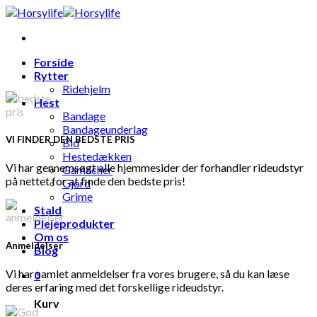
Skip
to
content
Forside
Rytter
Ridehjelm
Hest
Bandage
Bandageunderlag
VI FINDER DEN BEDSTE PRIS
Bid
Hestedækken
Vi har gennemsøgt alle hjemmesider der forhandler rideudstyr
Gamacher
på nettet for at finde den bedste pris!
Gjord
Grime
Stald
Plejeprodukter
Om os
Anmeldelser
Blog
Vi har samlet anmeldelser fra vores brugere, så du kan læse
0
deres erfaring med det forskellige rideudstyr.
Kurv