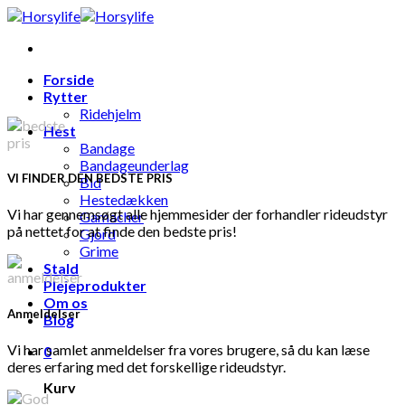
Skip
to
content
Forside
Rytter
Ridehjelm
Hest
Bandage
Bandageunderlag
VI FINDER DEN BEDSTE PRIS
Bid
Hestedækken
Vi har gennemsøgt alle hjemmesider der forhandler rideudstyr
Gamacher
på nettet for at finde den bedste pris!
Gjord
Grime
Stald
Plejeprodukter
Om os
Anmeldelser
Blog
Vi har samlet anmeldelser fra vores brugere, så du kan læse
0
deres erfaring med det forskellige rideudstyr.
Kurv