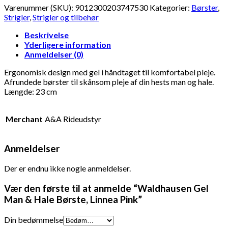
Varenummer (SKU):
9012300203747530
Kategorier:
Børster
,
Strigler
,
Strigler og tilbehør
Beskrivelse
Yderligere information
Anmeldelser (0)
Ergonomisk design med gel i håndtaget til komfortabel pleje.
Afrundede børster til skånsom pleje af din hests man og hale.
Længde: 23 cm
Merchant
A&A Rideudstyr
Anmeldelser
Der er endnu ikke nogle anmeldelser.
Vær den første til at anmelde “Waldhausen Gel
Man & Hale Børste, Linnea Pink”
Din bedømmelse