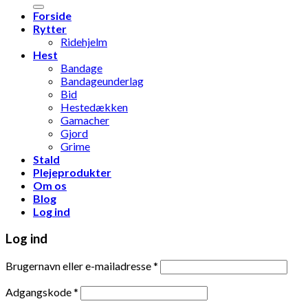
Forside
Rytter
Ridehjelm
Hest
Bandage
Bandageunderlag
Bid
Hestedækken
Gamacher
Gjord
Grime
Stald
Plejeprodukter
Om os
Blog
Log ind
Log ind
Brugernavn eller e-mailadresse
*
Adgangskode
*