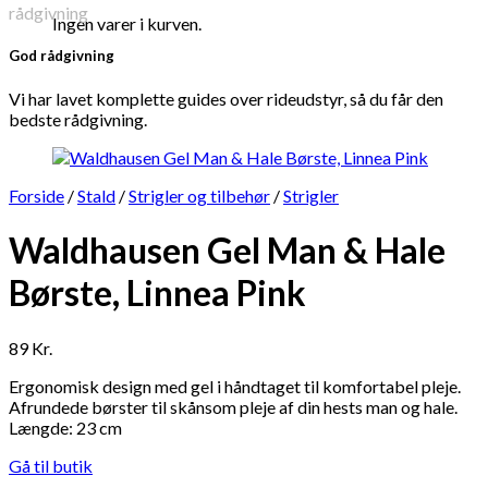
Ingen varer i kurven.
God rådgivning
Vi har lavet komplette guides over rideudstyr, så du får den
bedste rådgivning.
Forside
/
Stald
/
Strigler og tilbehør
/
Strigler
Waldhausen Gel Man & Hale
Børste, Linnea Pink
89
Kr.
Ergonomisk design med gel i håndtaget til komfortabel pleje.
Afrundede børster til skånsom pleje af din hests man og hale.
Længde: 23 cm
Gå til butik