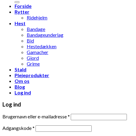
Forside
Rytter
Ridehjelm
Hest
Bandage
Bandageunderlag
Bid
Hestedækken
Gamacher
Gjord
Grime
Stald
Plejeprodukter
Om os
Blog
Log ind
Log ind
Brugernavn eller e-mailadresse
*
Adgangskode
*