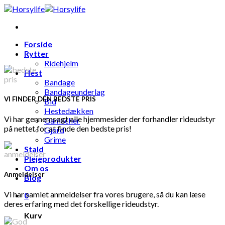
Skip
to
content
Forside
Rytter
Ridehjelm
Hest
Bandage
Bandageunderlag
VI FINDER DEN BEDSTE PRIS
Bid
Hestedækken
Vi har gennemsøgt alle hjemmesider der forhandler rideudstyr
Gamacher
på nettet for at finde den bedste pris!
Gjord
Grime
Stald
Plejeprodukter
Om os
Anmeldelser
Blog
Vi har samlet anmeldelser fra vores brugere, så du kan læse
0
deres erfaring med det forskellige rideudstyr.
Kurv