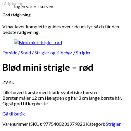
Ingen varer i kurven.
God rådgivning
Vi har lavet komplette guides over rideudstyr, så du får den
bedste rådgivning.
Forside
/
Stald
/
Strigler og tilbehør
/
Strigler
Blød mini strigle – rød
29
Kr.
Lille hoved børste med bløde syntetiske børster.
Børsten måler 12 cm i længden og har 3 cm lange børste hår.
Også god til kæpheste
Gå til butik
Varenummer (SKU):
9775400231979823
Kategori:
Strigler