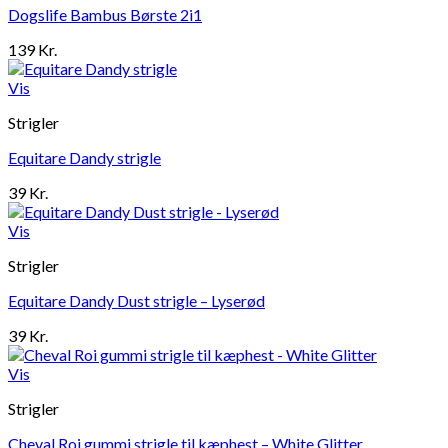
Dogslife Bambus Børste 2i1
139
Kr.
Vis
Strigler
Equitare Dandy strigle
39
Kr.
Vis
Strigler
Equitare Dandy Dust strigle – Lyserød
39
Kr.
Vis
Strigler
Cheval Roi gummi strigle til kæphest – White Glitter