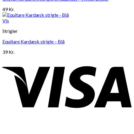
49
Kr.
Vis
Strigler
Equitare Kardæsk strigle – Blå
39
Kr.