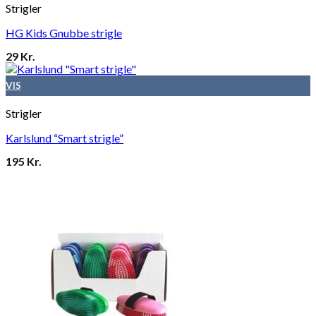
Strigler
HG Kids Gnubbe strigle
29
Kr.
VIS
Strigler
Karlslund “Smart strigle”
195
Kr.