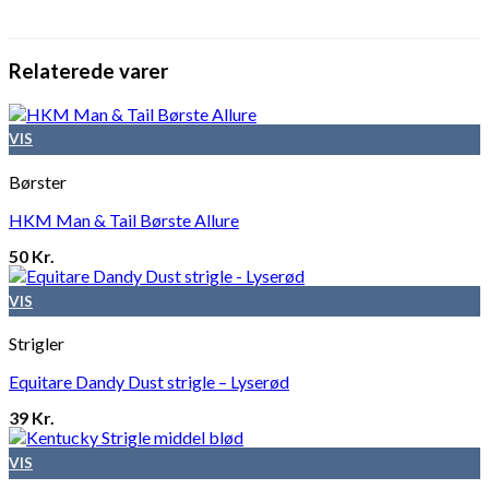
Relaterede varer
VIS
Børster
HKM Man & Tail Børste Allure
50
Kr.
VIS
Strigler
Equitare Dandy Dust strigle – Lyserød
39
Kr.
VIS