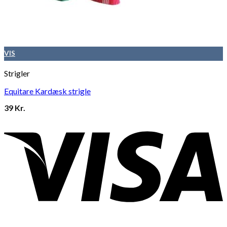
VIS
Strigler
Equitare Kardæsk strigle
39
Kr.