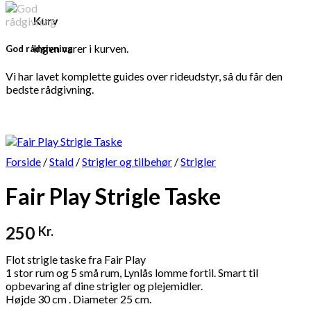
Kurv
Ingen varer i kurven.
God rådgivning
Vi har lavet komplette guides over rideudstyr, så du får den
bedste rådgivning.
Forside
/
Stald
/
Strigler og tilbehør
/
Strigler
Fair Play Strigle Taske
250
Kr.
Flot strigle taske fra Fair Play
1 stor rum og 5 små rum, Lynlås lomme fortil. Smart til
opbevaring af dine strigler og plejemidler.
Højde 30 cm . Diameter 25 cm.