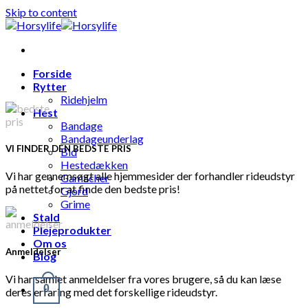
Skip to content
Forside
Rytter
Ridehjelm
Hest
Bandage
Bandageunderlag
VI FINDER DEN BEDSTE PRIS
Bid
Hestedækken
Vi har gennemsøgt alle hjemmesider der forhandler rideudstyr
Gamacher
på nettet for at finde den bedste pris!
Gjord
Grime
Stald
Plejeprodukter
Om os
Anmeldelser
Blog
Vi har samlet anmeldelser fra vores brugere, så du kan læse
0
deres erfaring med det forskellige rideudstyr.