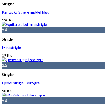
Strigler
Kentucky Strigle middel blød
190
Kr.
VIS
Strigler
Mini strigle
19
Kr.
VIS
Strigler
Fjeder strigle | sort/grå
98
Kr.
VIS