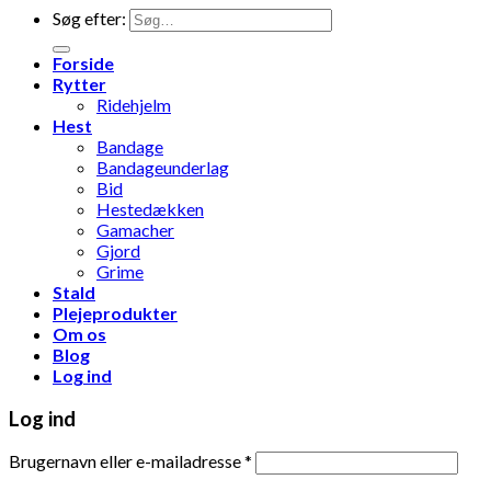
Søg efter:
Forside
Rytter
Ridehjelm
Hest
Bandage
Bandageunderlag
Bid
Hestedækken
Gamacher
Gjord
Grime
Stald
Plejeprodukter
Om os
Blog
Log ind
Log ind
Brugernavn eller e-mailadresse
*