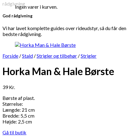
Ingen varer i kurven.
God rådgivning
Vi har lavet komplette guides over rideudstyr, så du får den
bedste rådgivning.
Forside
/
Stald
/
Strigler og tilbehør
/
Strigler
Horka Man & Hale Børste
39
Kr.
Børste af plast.
Størrelse:
Længde: 21 cm
Bredde: 5,5 cm
Højde: 2,5 cm
Gå til butik