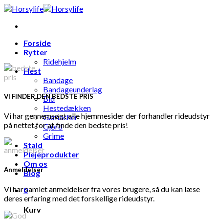
Skip
to
content
Forside
Rytter
Ridehjelm
Hest
Bandage
Bandageunderlag
VI FINDER DEN BEDSTE PRIS
Bid
Hestedækken
Vi har gennemsøgt alle hjemmesider der forhandler rideudstyr
Gamacher
på nettet for at finde den bedste pris!
Gjord
Grime
Stald
Plejeprodukter
Om os
Anmeldelser
Blog
Vi har samlet anmeldelser fra vores brugere, så du kan læse
0
deres erfaring med det forskellige rideudstyr.
Kurv