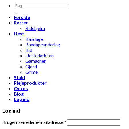
Søg
efter:
Forside
Rytter
Ridehjelm
Hest
Bandage
Bandageunderlag
Bid
Hestedækken
Gamacher
Gjord
Grime
Stald
Plejeprodukter
Om os
Blog
Log ind
Log ind
Brugernavn eller e-mailadresse
*