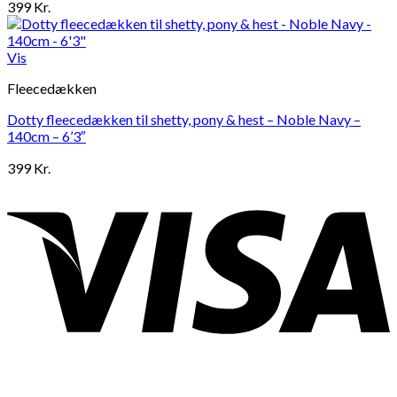
399
Kr.
Vis
Fleecedækken
Dotty fleecedækken til shetty, pony & hest – Noble Navy –
140cm – 6’3″
399
Kr.