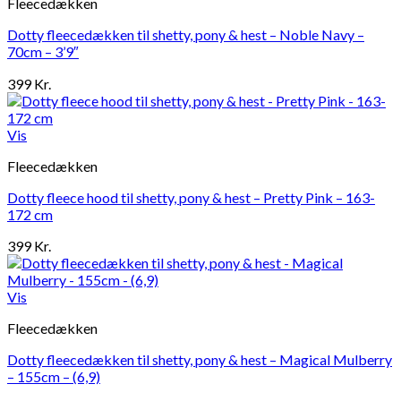
Fleecedækken
Dotty fleecedækken til shetty, pony & hest – Noble Navy –
70cm – 3’9″
399
Kr.
Vis
Fleecedækken
Dotty fleece hood til shetty, pony & hest – Pretty Pink – 163-
172 cm
399
Kr.
Vis
Fleecedækken
Dotty fleecedækken til shetty, pony & hest – Magical Mulberry
– 155cm – (6,9)