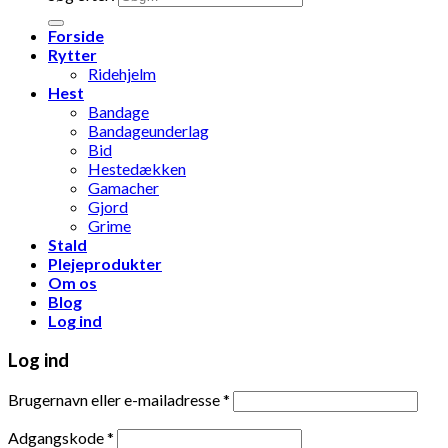
Forside
Rytter
Ridehjelm
Hest
Bandage
Bandageunderlag
Bid
Hestedækken
Gamacher
Gjord
Grime
Stald
Plejeprodukter
Om os
Blog
Log ind
Log ind
Brugernavn eller e-mailadresse
*
Adgangskode
*