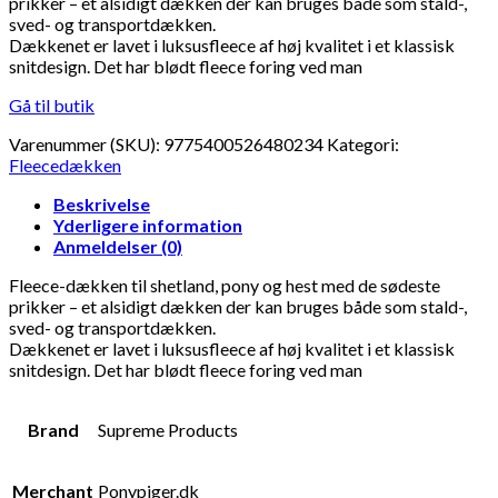
prikker – et alsidigt dækken der kan bruges både som stald-,
sved- og transportdækken.
Dækkenet er lavet i luksusfleece af høj kvalitet i et klassisk
snitdesign. Det har blødt fleece foring ved man
Gå til butik
Varenummer (SKU):
9775400526480234
Kategori:
Fleecedækken
Beskrivelse
Yderligere information
Anmeldelser (0)
Fleece-dækken til shetland, pony og hest med de sødeste
prikker – et alsidigt dækken der kan bruges både som stald-,
sved- og transportdækken.
Dækkenet er lavet i luksusfleece af høj kvalitet i et klassisk
snitdesign. Det har blødt fleece foring ved man
Brand
Supreme Products
Merchant
Ponypiger.dk