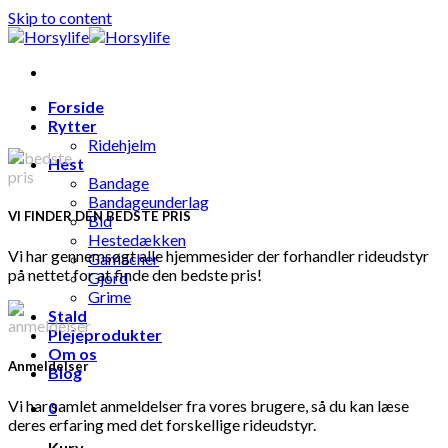
Skip to content
Forside
Rytter
Ridehjelm
Hest
Bandage
Bandageunderlag
VI FINDER DEN BEDSTE PRIS
Bid
Hestedækken
Vi har gennemsøgt alle hjemmesider der forhandler rideudstyr
Gamacher
på nettet for at finde den bedste pris!
Gjord
Grime
Stald
Plejeprodukter
Om os
Anmeldelser
Blog
Vi har samlet anmeldelser fra vores brugere, så du kan læse
0
deres erfaring med det forskellige rideudstyr.
Kurv