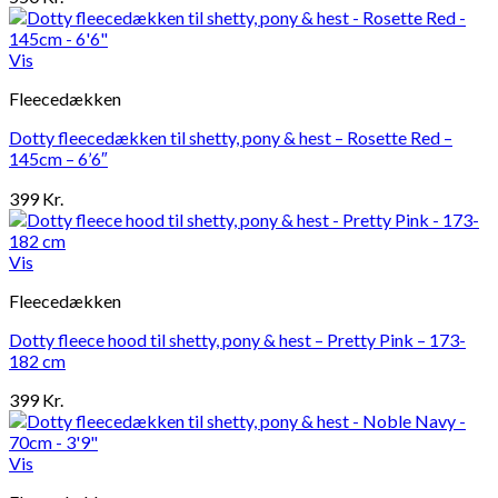
Vis
Fleecedækken
Dotty fleecedækken til shetty, pony & hest – Rosette Red –
145cm – 6’6″
399
Kr.
Vis
Fleecedækken
Dotty fleece hood til shetty, pony & hest – Pretty Pink – 173-
182 cm
399
Kr.
Vis