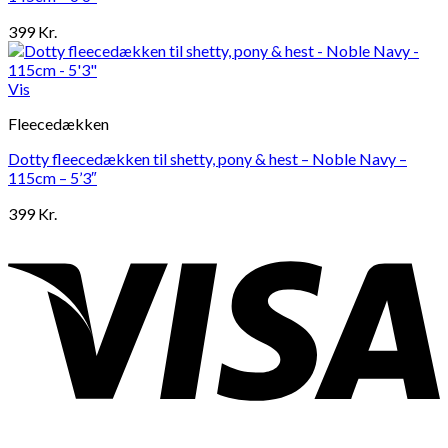
399
Kr.
Vis
Fleecedækken
Dotty fleecedækken til shetty, pony & hest – Noble Navy –
115cm – 5’3″
399
Kr.