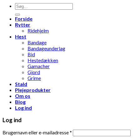
Søg
efter:
Forside
Rytter
Ridehjelm
Hest
Bandage
Bandageunderlag
Bid
Hestedækken
Gamacher
Gjord
Grime
Stald
Plejeprodukter
Om os
Blog
Log ind
Log ind
Brugernavn eller e-mailadresse
*