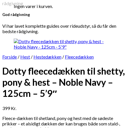
Ingen varer i kurven.
God rådgivning
Vi har lavet komplette guides over rideudstyr, så du får den
bedste rådgivning.
Forside
/
Hest
/
Hestedækken
/
Fleecedækken
Dotty fleecedækken til shetty,
pony & hest – Noble Navy –
125cm – 5’9″
399
Kr.
Fleece-dækken til shetland, pony og hest med de sødeste
prikker – et alsidigt dækken der kan bruges både som stald-,