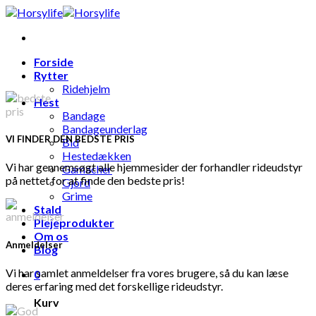
Skip
to
content
Forside
Rytter
Ridehjelm
Hest
Bandage
Bandageunderlag
VI FINDER DEN BEDSTE PRIS
Bid
Hestedækken
Vi har gennemsøgt alle hjemmesider der forhandler rideudstyr
Gamacher
på nettet for at finde den bedste pris!
Gjord
Grime
Stald
Plejeprodukter
Om os
Anmeldelser
Blog
Vi har samlet anmeldelser fra vores brugere, så du kan læse
0
deres erfaring med det forskellige rideudstyr.
Kurv