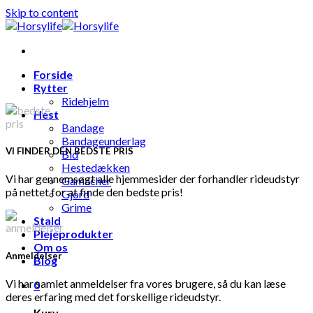
Skip to content
Forside
Rytter
Ridehjelm
Hest
Bandage
Bandageunderlag
VI FINDER DEN BEDSTE PRIS
Bid
Hestedækken
Vi har gennemsøgt alle hjemmesider der forhandler rideudstyr
Gamacher
på nettet for at finde den bedste pris!
Gjord
Grime
Stald
Plejeprodukter
Om os
Anmeldelser
Blog
Vi har samlet anmeldelser fra vores brugere, så du kan læse
0
deres erfaring med det forskellige rideudstyr.
Kurv