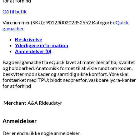
for at forhind
Gå til butik
Varenummer (SKU):
9012300202352552
Kategori:
eQuick
gamacher
Beskrivelse
Yderligere information
Anmeldelser (0)
Bagbensgamache fra eQuick lavet af materialer af høj kvalitet
og holdbarhed. Anatomisk formet til at vikle rundt om koden,
beskytter mod skader og samtidig sikre komfort. Ydre skal
forstærket med TPU; blødt neoprenfor, vaskbare lycra-kanter
for at forhind
Merchant
A&A Rideudstyr
Anmeldelser
Der er endnu ikke nogle anmeldelser.