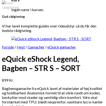
Ingen varer i kurven.
God rådgivning
Vi har lavet komplette guides over rideudstyr, så du får den
bedste rådgivning.
Forside
/
Hest
/
Gamacher
/
eQuick gamacher
eQuick eShock Legend,
Bagben – STR S – SORT
899
Kr.
Bagbensgamache fra eQuick lavet af materialer af høj kvalitet
og holdbarhed. Anatomisk formet til at vikle rundt om koden,
beskytter mod skader og samtidig sikre komfort. Ydre skal
forstærket med TPU; blødt neoprenfor, vaskbare lycra-kanter