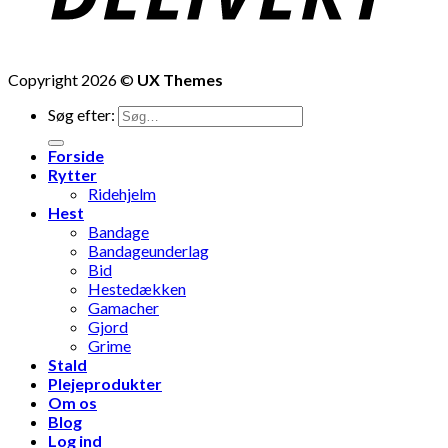
Copyright 2026 ©
UX Themes
Søg efter:
Forside
Rytter
Ridehjelm
Hest
Bandage
Bandageunderlag
Bid
Hestedækken
Gamacher
Gjord
Grime
Stald
Plejeprodukter
Om os
Blog
Log ind