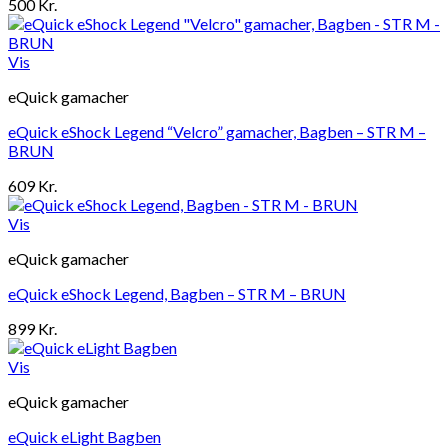
500
Kr.
Vis
eQuick gamacher
eQuick eShock Legend “Velcro” gamacher, Bagben – STR M –
BRUN
609
Kr.
Vis
eQuick gamacher
eQuick eShock Legend, Bagben – STR M – BRUN
899
Kr.
Vis
eQuick gamacher
eQuick eLight Bagben