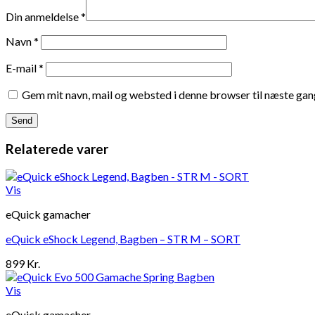
Din anmeldelse
*
Navn
*
E-mail
*
Gem mit navn, mail og websted i denne browser til næste ga
Relaterede varer
Vis
eQuick gamacher
eQuick eShock Legend, Bagben – STR M – SORT
899
Kr.
Vis
eQuick gamacher