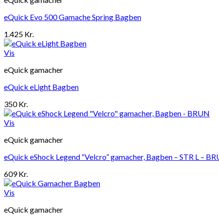
eQuick Evo 500 Gamache Spring Bagben
1.425
Kr.
Vis
eQuick gamacher
eQuick eLight Bagben
350
Kr.
Vis
eQuick gamacher
eQuick eShock Legend “Velcro” gamacher, Bagben – STR L – B
609
Kr.
Vis
eQuick gamacher