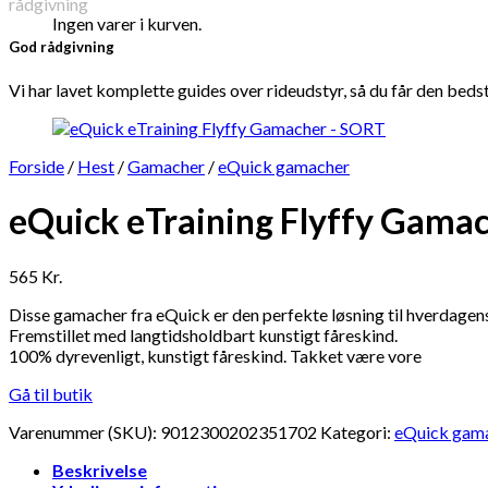
Ingen varer i kurven.
God rådgivning
Vi har lavet komplette guides over rideudstyr, så du får den beds
Forside
/
Hest
/
Gamacher
/
eQuick gamacher
eQuick eTraining Flyffy Gama
565
Kr.
Disse gamacher fra eQuick er den perfekte løsning til hverdagens 
Fremstillet med langtidsholdbart kunstigt fåreskind.
100% dyrevenligt, kunstigt fåreskind. Takket være vore
Gå til butik
Varenummer (SKU):
9012300202351702
Kategori:
eQuick gam
Beskrivelse