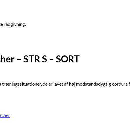
te rådgivning.
cher – STR S – SORT
træningssituationer, de er lavet af høj modstandsdygtig cordura fo
acher