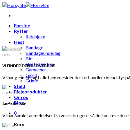
Skip
to
content
Forside
Rytter
Ridehjelm
Hest
Bandage
Bandageunderlag
Bid
Hestedækken
VI FINDER DEN BEDSTE PRIS
Gamacher
Gjord
Vi har gennemsøgt alle hjemmesider der forhandler rideudstyr på 
Grime
Stald
Plejeprodukter
Om os
Blog
Anmeldelser
0
Vi har samlet anmeldelser fra vores brugere, så du kan læse deres
Kurv