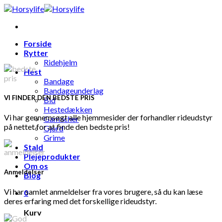
Skip
to
content
Forside
Rytter
Ridehjelm
Hest
Bandage
Bandageunderlag
VI FINDER DEN BEDSTE PRIS
Bid
Hestedækken
Vi har gennemsøgt alle hjemmesider der forhandler rideudstyr
Gamacher
på nettet for at finde den bedste pris!
Gjord
Grime
Stald
Plejeprodukter
Om os
Anmeldelser
Blog
Vi har samlet anmeldelser fra vores brugere, så du kan læse
0
deres erfaring med det forskellige rideudstyr.
Kurv