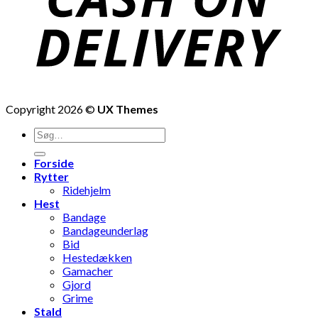
Copyright 2026 ©
UX Themes
Søg
efter:
Forside
Rytter
Ridehjelm
Hest
Bandage
Bandageunderlag
Bid
Hestedækken
Gamacher
Gjord
Grime
Stald