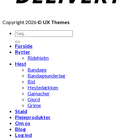
Copyright 2026 ©
UX Themes
Søg
efter:
Forside
Rytter
Ridehjelm
Hest
Bandage
Bandageunderlag
Bid
Hestedækken
Gamacher
Gjord
Grime
Stald
Plejeprodukter
Om os
Blog
Log ind