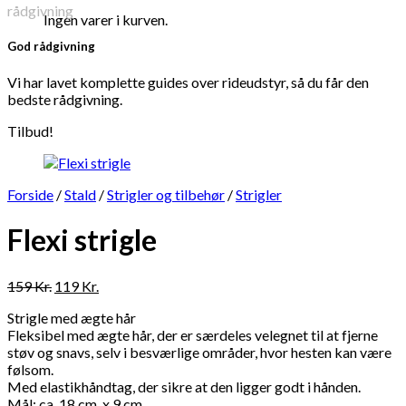
Ingen varer i kurven.
God rådgivning
Vi har lavet komplette guides over rideudstyr, så du får den
bedste rådgivning.
Tilbud!
Forside
/
Stald
/
Strigler og tilbehør
/
Strigler
Flexi strigle
Den
Den
159
Kr.
119
Kr.
oprindelige
aktuelle
Strigle med ægte hår
pris
pris
Fleksibel med ægte hår, der er særdeles velegnet til at fjerne
var:
er:
støv og snavs, selv i besværlige områder, hvor hesten kan være
159 Kr..
119 Kr..
følsom.
Med elastikhåndtag, der sikre at den ligger godt i hånden.
Mål: ca. 18 cm. x 9 cm.