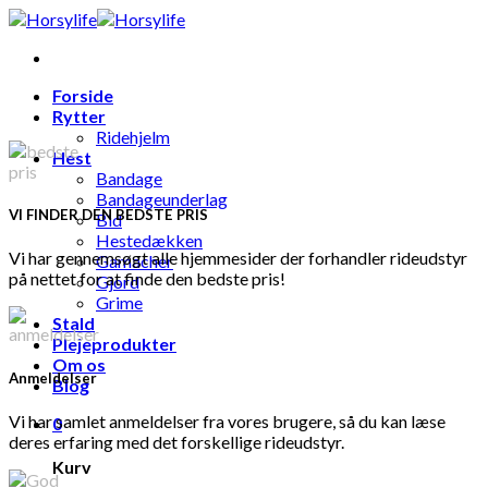
Skip
to
content
Forside
Rytter
Ridehjelm
Hest
Bandage
Bandageunderlag
VI FINDER DEN BEDSTE PRIS
Bid
Hestedækken
Vi har gennemsøgt alle hjemmesider der forhandler rideudstyr
Gamacher
på nettet for at finde den bedste pris!
Gjord
Grime
Stald
Plejeprodukter
Om os
Anmeldelser
Blog
Vi har samlet anmeldelser fra vores brugere, så du kan læse
0
deres erfaring med det forskellige rideudstyr.
Kurv