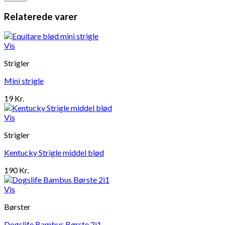
Relaterede varer
Vis
Strigler
Mini strigle
19
Kr.
Vis
Strigler
Kentucky Strigle middel blød
190
Kr.
Vis
Børster
Dogslife Bambus Børste 2i1