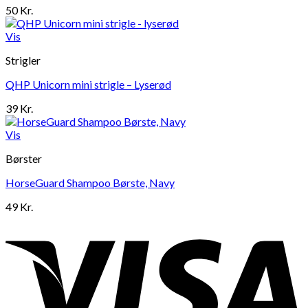
50
Kr.
Vis
Strigler
QHP Unicorn mini strigle – Lyserød
39
Kr.
Vis
Børster
HorseGuard Shampoo Børste, Navy
49
Kr.