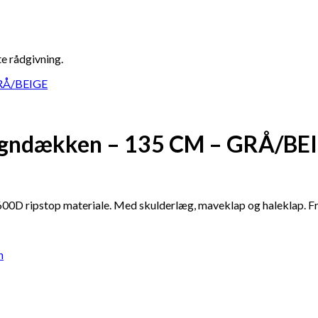
te rådgivning.
egndækken – 135 CM – GRÅ/BE
 600D ripstop materiale. Med skulderlæg, maveklap og haleklap. F
n