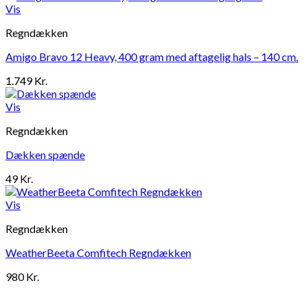
Vis
Regndækken
Amigo Bravo 12 Heavy, 400 gram med aftagelig hals – 140 cm.
1.749
Kr.
Vis
Regndækken
Dækken spænde
49
Kr.
Vis
Regndækken
WeatherBeeta Comfitech Regndækken
980
Kr.