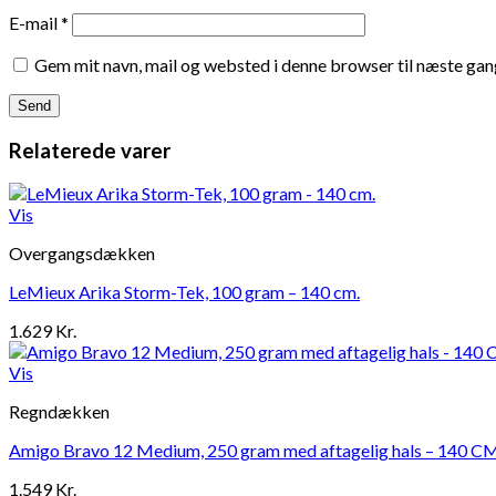
E-mail
*
Gem mit navn, mail og websted i denne browser til næste ga
Relaterede varer
Vis
Overgangsdækken
LeMieux Arika Storm-Tek, 100 gram – 140 cm.
1.629
Kr.
Vis
Regndækken
Amigo Bravo 12 Medium, 250 gram med aftagelig hals – 140 C
1.549
Kr.