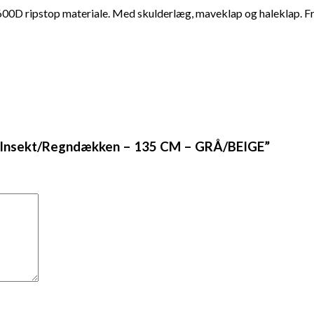
 600D ripstop materiale. Med skulderlæg, maveklap og haleklap. F
ur Insekt/Regndækken – 135 CM – GRÅ/BEIGE”