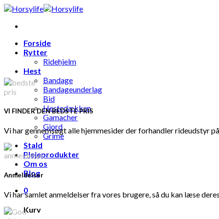
Skip
to
content
Forside
Rytter
Ridehjelm
Hest
Bandage
Bandageunderlag
Bid
Hestedækken
VI FINDER DEN BEDSTE PRIS
Gamacher
Gjord
Vi har gennemsøgt alle hjemmesider der forhandler rideudstyr på 
Grime
Stald
Plejeprodukter
Om os
Blog
Anmeldelser
0
Vi har samlet anmeldelser fra vores brugere, så du kan læse deres
Kurv