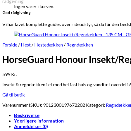
Ingen varer i kurven.
God rådgivning
Vi har lavet komplette guides over rideudstyr, så du får den beds
Forside
/
Hest
/
Hestedækken
/
Regndækken
HorseGuard Honour Insekt/R
599
Kr.
Insekt & regndækken i et med hel fast hals og vandtæt overdel i
Gå til butik
Varenummer (SKU):
9012300197672202
Kategori:
Regndække
Beskrivelse
Yderligere information
Anmeldelser (0)