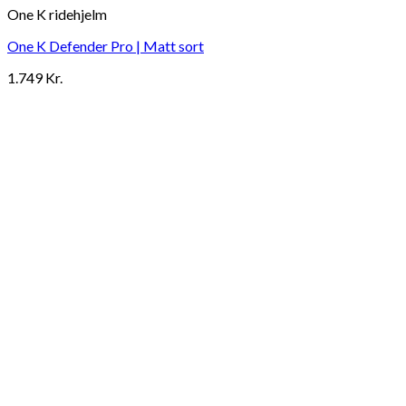
One K ridehjelm
One K Defender Pro | Matt sort
1.749
Kr.