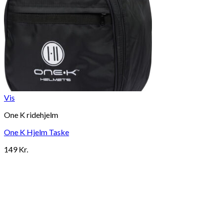
Vis
One K ridehjelm
One K Hjelm Taske
149
Kr.