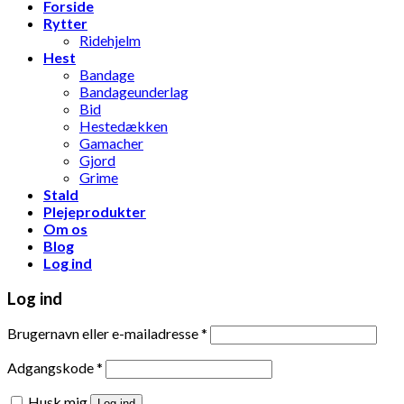
Forside
Rytter
Ridehjelm
Hest
Bandage
Bandageunderlag
Bid
Hestedækken
Gamacher
Gjord
Grime
Stald
Plejeprodukter
Om os
Blog
Log ind
Log ind
Brugernavn eller e-mailadresse
*
Adgangskode
*
Husk mig
Log ind