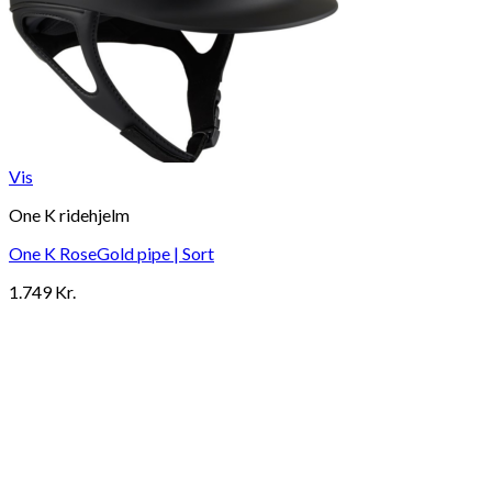
Vis
One K ridehjelm
One K RoseGold pipe | Sort
1.749
Kr.