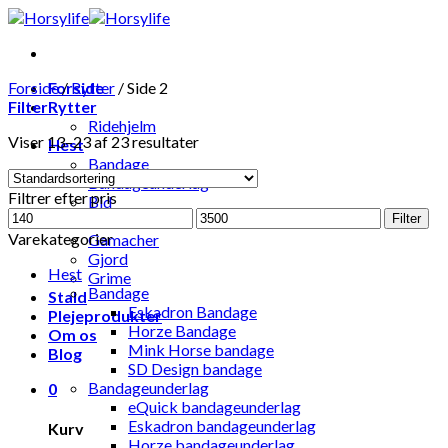
Skip
to
content
Forside
Forside
/
Rytter
/
Side 2
Filter
Rytter
Ridehjelm
Viser 13–23 af 23 resultater
Hest
Bandage
Bandageunderlag
Filtrer efter pris
Bid
Mindste
Højeste
Hestedækken
Filter
pris
pris
Varekategorier
Gamacher
Gjord
Hest
Grime
Bandage
Stald
Eskadron Bandage
Plejeprodukter
Horze Bandage
Om os
Mink Horse bandage
Blog
SD Design bandage
Bandageunderlag
0
eQuick bandageunderlag
Eskadron bandageunderlag
Kurv
Horze bandageunderlag