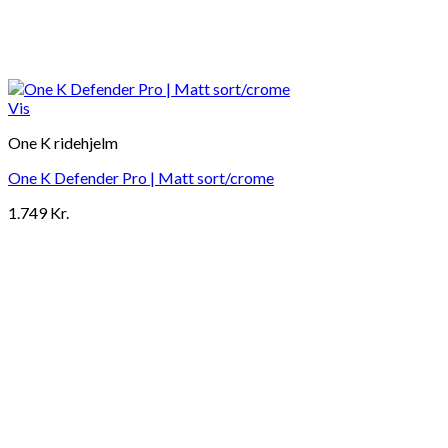
Vis
One K ridehjelm
One K Defender Pro | Matt sort/crome
1.749
Kr.