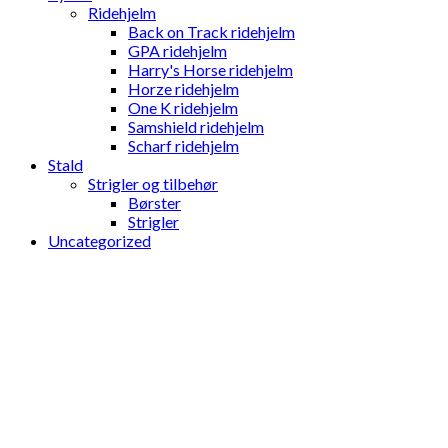
Ridehjelm
Back on Track ridehjelm
GPA ridehjelm
Harry's Horse ridehjelm
Horze ridehjelm
One K ridehjelm
Samshield ridehjelm
Scharf ridehjelm
Stald
Strigler og tilbehør
Børster
Strigler
Uncategorized