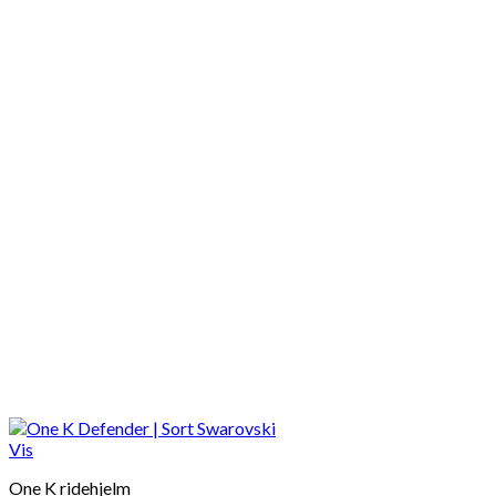
Vis
One K ridehjelm