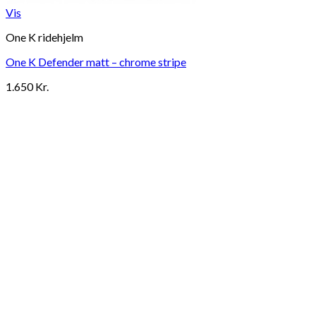
Vis
One K ridehjelm
One K Defender matt – chrome stripe
1.650
Kr.