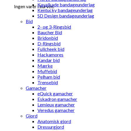
Kavalkade bandageunderlag
Ingen varer i kurven.
Kentucky bandageunderlag
SD Design bandageunderlag
Bid
2- og 3-Ringsbid
Baucher Bid
Bridonbid
D-Ringsbid
Fullcheek bid
Hackamores
Kandar bid
Mærke
Muffebid
Pelham bid
Trensebid
Gamacher
eQuick gamacher
Eskadron gamacher
Lemieux gamacher
Veredus gamacher
Gjord
Anatomisk gjord
Dressurgjord