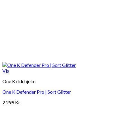
Vis
One K ridehjelm
One K Defender Pro | Sort Glitter
2.299
Kr.