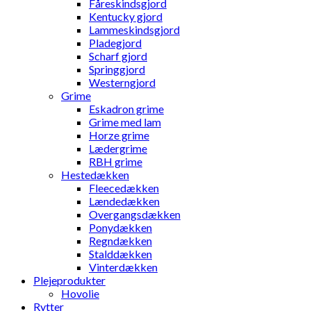
Fåreskindsgjord
Kentucky gjord
Lammeskindsgjord
Pladegjord
Scharf gjord
Springgjord
Westerngjord
Grime
Eskadron grime
Grime med lam
Horze grime
Lædergrime
RBH grime
Hestedækken
Fleecedækken
Lændedækken
Overgangsdækken
Ponydækken
Regndækken
Stalddækken
Vinterdækken
Plejeprodukter
Hovolie
Rytter