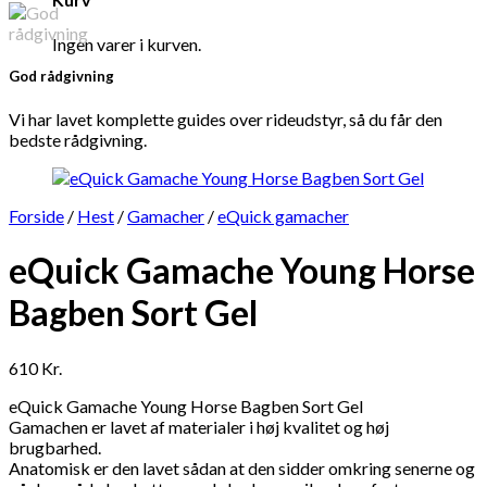
Ingen varer i kurven.
God rådgivning
Vi har lavet komplette guides over rideudstyr, så du får den
bedste rådgivning.
Forside
/
Hest
/
Gamacher
/
eQuick gamacher
eQuick Gamache Young Horse
Bagben Sort Gel
610
Kr.
eQuick Gamache Young Horse Bagben Sort Gel
Gamachen er lavet af materialer i høj kvalitet og høj
brugbarhed.
Anatomisk er den lavet sådan at den sidder omkring senerne og