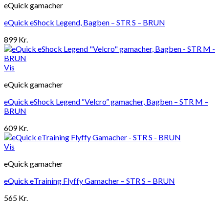
eQuick gamacher
eQuick eShock Legend, Bagben – STR S – BRUN
899
Kr.
Vis
eQuick gamacher
eQuick eShock Legend “Velcro” gamacher, Bagben – STR M –
BRUN
609
Kr.
Vis
eQuick gamacher
eQuick eTraining Flyffy Gamacher – STR S – BRUN
565
Kr.