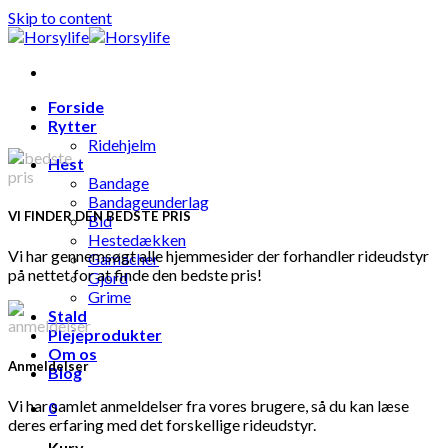
Skip to content
Forside
Rytter
Ridehjelm
Hest
Bandage
Bandageunderlag
VI FINDER DEN BEDSTE PRIS
Bid
Hestedækken
Vi har gennemsøgt alle hjemmesider der forhandler rideudstyr
Gamacher
på nettet for at finde den bedste pris!
Gjord
Grime
Stald
Plejeprodukter
Om os
Anmeldelser
Blog
Vi har samlet anmeldelser fra vores brugere, så du kan læse
0
deres erfaring med det forskellige rideudstyr.
Kurv