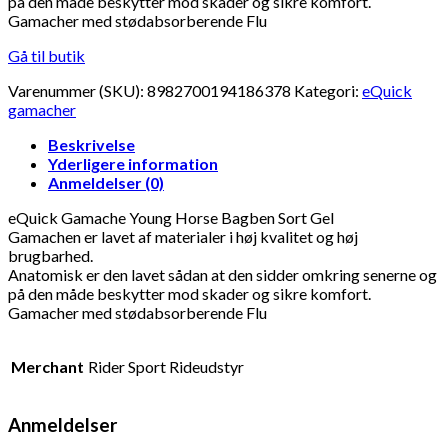
på den måde beskytter mod skader og sikre komfort.
Gamacher med stødabsorberende Flu
Gå til butik
Varenummer (SKU):
8982700194186378
Kategori:
eQuick
gamacher
Beskrivelse
Yderligere information
Anmeldelser (0)
eQuick Gamache Young Horse Bagben Sort Gel
Gamachen er lavet af materialer i høj kvalitet og høj
brugbarhed.
Anatomisk er den lavet sådan at den sidder omkring senerne og
på den måde beskytter mod skader og sikre komfort.
Gamacher med stødabsorberende Flu
Merchant
Rider Sport Rideudstyr
Anmeldelser