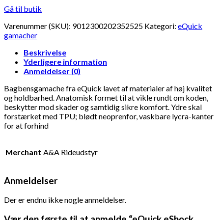
Gå til butik
Varenummer (SKU):
9012300202352525
Kategori:
eQuick
gamacher
Beskrivelse
Yderligere information
Anmeldelser (0)
Bagbensgamache fra eQuick lavet af materialer af høj kvalitet
og holdbarhed. Anatomisk formet til at vikle rundt om koden,
beskytter mod skader og samtidig sikre komfort. Ydre skal
forstærket med TPU; blødt neoprenfor, vaskbare lycra-kanter
for at forhind
Merchant
A&A Rideudstyr
Anmeldelser
Der er endnu ikke nogle anmeldelser.
Vær den første til at anmelde “eQuick eShock