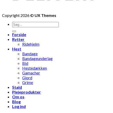
Copyright 2026 ©
UX Themes
Søg
efter:
Forside
Rytter
Ridehjelm
Hest
Bandage
Bandageunderlag
Bid
Hestedækken
Gamacher
Gjord
Grime
Stald
Plejeprodukter
Om os
Blog
Log ind