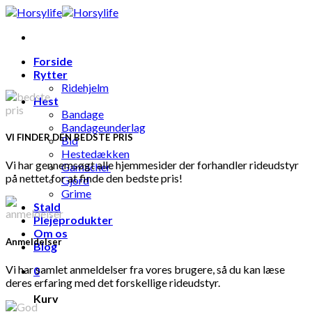
Skip
to
content
Forside
Rytter
Ridehjelm
Hest
Bandage
Bandageunderlag
VI FINDER DEN BEDSTE PRIS
Bid
Hestedækken
Vi har gennemsøgt alle hjemmesider der forhandler rideudstyr
Gamacher
på nettet for at finde den bedste pris!
Gjord
Grime
Stald
Plejeprodukter
Om os
Anmeldelser
Blog
Vi har samlet anmeldelser fra vores brugere, så du kan læse
0
deres erfaring med det forskellige rideudstyr.
Kurv