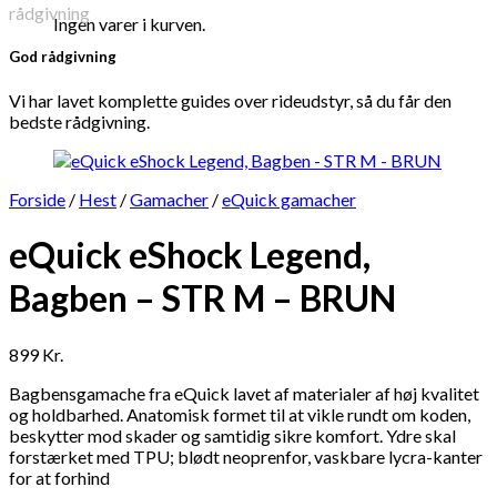
Ingen varer i kurven.
God rådgivning
Vi har lavet komplette guides over rideudstyr, så du får den
bedste rådgivning.
Forside
/
Hest
/
Gamacher
/
eQuick gamacher
eQuick eShock Legend,
Bagben – STR M – BRUN
899
Kr.
Bagbensgamache fra eQuick lavet af materialer af høj kvalitet
og holdbarhed. Anatomisk formet til at vikle rundt om koden,
beskytter mod skader og samtidig sikre komfort. Ydre skal
forstærket med TPU; blødt neoprenfor, vaskbare lycra-kanter
for at forhind