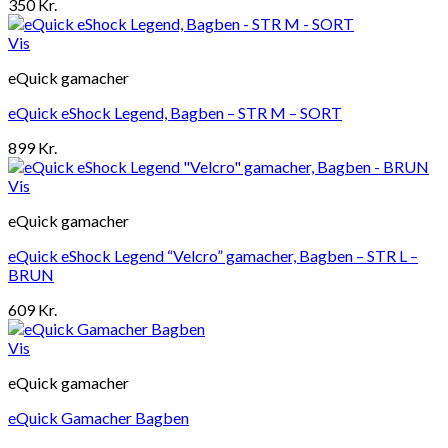
350
Kr.
Vis
eQuick gamacher
eQuick eShock Legend, Bagben – STR M – SORT
899
Kr.
Vis
eQuick gamacher
eQuick eShock Legend “Velcro” gamacher, Bagben – STR L –
BRUN
609
Kr.
Vis
eQuick gamacher
eQuick Gamacher Bagben