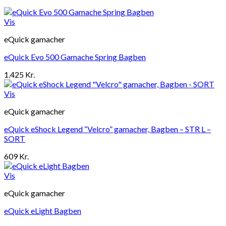
Vis
eQuick gamacher
eQuick Evo 500 Gamache Spring Bagben
1.425
Kr.
Vis
eQuick gamacher
eQuick eShock Legend “Velcro” gamacher, Bagben – STR L –
SORT
609
Kr.
Vis
eQuick gamacher
eQuick eLight Bagben