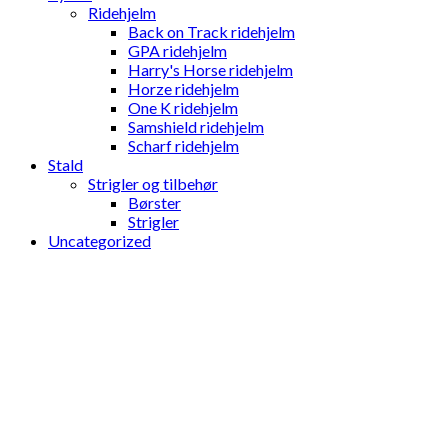
Ridehjelm
Back on Track ridehjelm
GPA ridehjelm
Harry's Horse ridehjelm
Horze ridehjelm
One K ridehjelm
Samshield ridehjelm
Scharf ridehjelm
Stald
Strigler og tilbehør
Børster
Strigler
Uncategorized