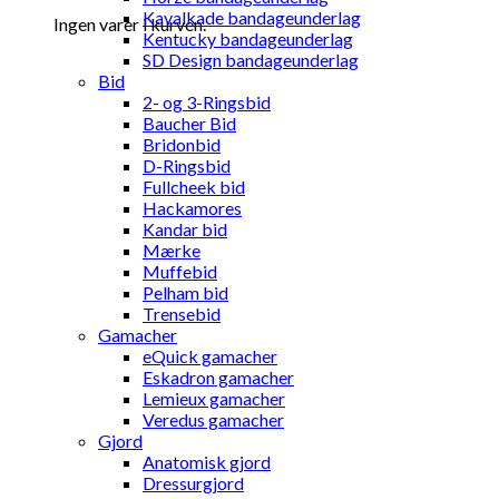
Kavalkade bandageunderlag
Ingen varer i kurven.
Kentucky bandageunderlag
SD Design bandageunderlag
Bid
2- og 3-Ringsbid
Baucher Bid
Bridonbid
D-Ringsbid
Fullcheek bid
Hackamores
Kandar bid
Mærke
Muffebid
Pelham bid
Trensebid
Gamacher
eQuick gamacher
Eskadron gamacher
Lemieux gamacher
Veredus gamacher
Gjord
Anatomisk gjord
Dressurgjord