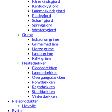
Fåreskindsgjord
Kentucky gjord
Lammeskindsgjord
Pladegjord
Scharf gjord
Springgjord
Westerngjord
Grime
Eskadron grime
Grime med lam
Horze grime
Lædergrime
RBH grime
Hestedækken
Fleecedækken
Lændedækken
Overgangsdækken
Ponydækken
Regndækken
Stalddækken
Vinterdækken
Plejeprodukter
Hovolie
Rytter