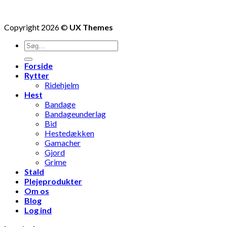
Copyright 2026 ©
UX Themes
Søg
efter:
Forside
Rytter
Ridehjelm
Hest
Bandage
Bandageunderlag
Bid
Hestedækken
Gamacher
Gjord
Grime
Stald
Plejeprodukter
Om os
Blog
Log ind