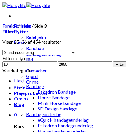
Skip
to
content
Forside
Forside
/
Hest
/
Side 3
Filter
Rytter
Ridehjelm
Viser 25–36 af 454 resultater
Hest
Bandage
Bandageunderlag
Filtrer efter pris
Bid
Mindste
Højeste
Hestedækken
Filter
pris
pris
Varekategorier
Gamacher
Gjord
Hest
Grime
Bandage
Stald
Eskadron Bandage
Plejeprodukter
Horze Bandage
Om os
Mink Horse bandage
Blog
SD Design bandage
Bandageunderlag
0
eQuick bandageunderlag
Eskadron bandageunderlag
Kurv
Horze bandageunderlag