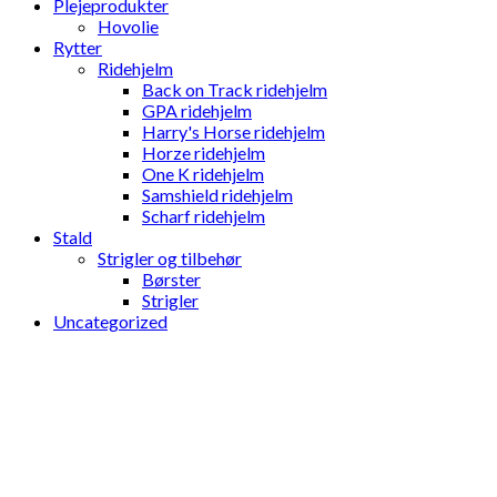
Plejeprodukter
Hovolie
Rytter
Ridehjelm
Back on Track ridehjelm
GPA ridehjelm
Harry's Horse ridehjelm
Horze ridehjelm
One K ridehjelm
Samshield ridehjelm
Scharf ridehjelm
Stald
Strigler og tilbehør
Børster
Strigler
Uncategorized