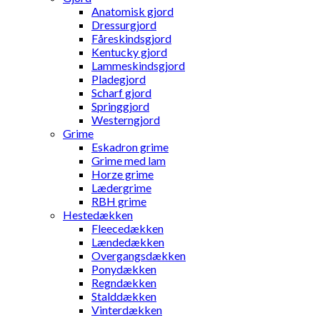
Anatomisk gjord
Dressurgjord
Fåreskindsgjord
Kentucky gjord
Lammeskindsgjord
Pladegjord
Scharf gjord
Springgjord
Westerngjord
Grime
Eskadron grime
Grime med lam
Horze grime
Lædergrime
RBH grime
Hestedækken
Fleecedækken
Lændedækken
Overgangsdækken
Ponydækken
Regndækken
Stalddækken
Vinterdækken