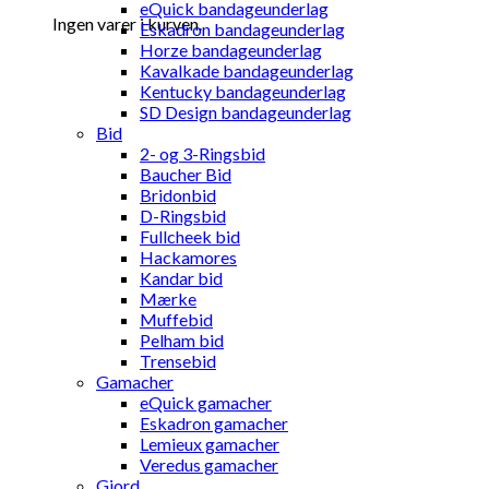
eQuick bandageunderlag
Ingen varer i kurven.
Eskadron bandageunderlag
Horze bandageunderlag
Kavalkade bandageunderlag
Kentucky bandageunderlag
SD Design bandageunderlag
Bid
2- og 3-Ringsbid
Baucher Bid
Bridonbid
D-Ringsbid
Fullcheek bid
Hackamores
Kandar bid
Mærke
Muffebid
Pelham bid
Trensebid
Gamacher
eQuick gamacher
Eskadron gamacher
Lemieux gamacher
Veredus gamacher
Gjord