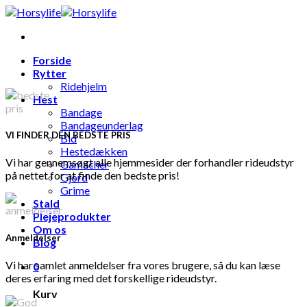
Skip
to
content
Forside
Rytter
Ridehjelm
Hest
Bandage
Bandageunderlag
VI FINDER DEN BEDSTE PRIS
Bid
Hestedækken
Vi har gennemsøgt alle hjemmesider der forhandler rideudstyr
Gamacher
på nettet for at finde den bedste pris!
Gjord
Grime
Stald
Plejeprodukter
Om os
Anmeldelser
Blog
Vi har samlet anmeldelser fra vores brugere, så du kan læse
0
deres erfaring med det forskellige rideudstyr.
Kurv