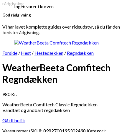
Ingen varer i kurven.
God rådgivning
Vi har lavet komplette guides over rideudstyr, så du får den
bedste rådgivning.
Forside
/
Hest
/
Hestedækken
/
Regndækken
WeatherBeeta Comfitech
Regndækken
980
Kr.
WeatherBeeta Comfitech Classic Regndækken
Vandtæt og åndbart regndækken
Gå til butik
Varenummer (SKU):
8982700195302498
Kategori: