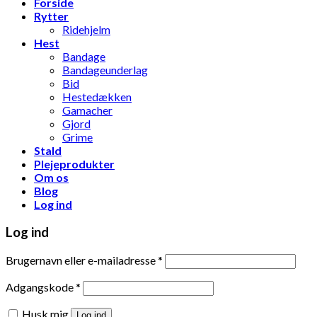
Forside
Rytter
Ridehjelm
Hest
Bandage
Bandageunderlag
Bid
Hestedækken
Gamacher
Gjord
Grime
Stald
Plejeprodukter
Om os
Blog
Log ind
Log ind
Brugernavn eller e-mailadresse
*
Adgangskode
*
Husk mig
Log ind