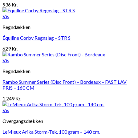
936
Kr.
Vis
Regndækken
Équiline Corby Regnslag – STR S
629
Kr.
Vis
Regndækken
Rambo Summer Series (Disc Front) – Bordeaux – FAST LAV
PRIS – 160 CM
1.249
Kr.
Vis
Overgangsdækken
LeMieux Arika Storm-Tek, 100 gram – 140 cm.